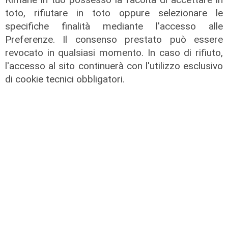
toto, rifiutare in toto oppure selezionare le
specifiche finalità mediante l'accesso alle
Preferenze. Il consenso prestato può essere
revocato in qualsiasi momento. In caso di rifiuto,
Lo scenario
l'accesso al sito continuerà con l'utilizzo esclusivo
Energia, consumi in calo ma la
di cookie tecnici obbligatori.
transizione italiana rallenta:
petrolio giù del 4%, elettricità ai
massimi da dieci anni
31/07/2026
di R.S.