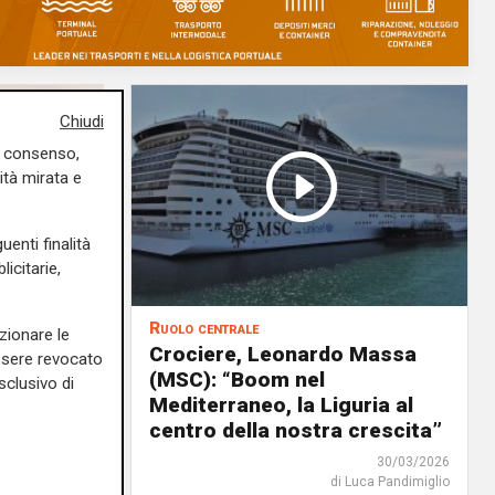
Chiudi
uo consenso,
ità mirata e
uenti finalità
icitarie,
Ruolo centrale
zionare le
a
Crociere, Leonardo Massa
essere revocato
tà
(MSC): “Boom nel
sclusivo di
Mediterraneo, la Liguria al
centro della nostra crescita”
13/04/2026
30/03/2026
rlotta Nicoletti
di Luca Pandimiglio