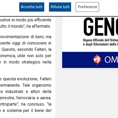
elligente di tracciamento e
Accetta tutti
Rifiuta tutti
Preferenze
trategici per comprendere i
ificiale e i sistemi just-in-
butive in modo più efficiente
tutto il mondo”, ha affermato.
movimentazione di beni, ma
nsente oggi di conoscere in
. Questo, secondo Falteri, la
nomica, utile non solo per
re in modo strategico nella
e questa evoluzione, Falteri
 permanente. Tale organismo
 industriali e attori della
errestre, ferroviaria e aerea.
troparte”, ha concluso, “la
e a sistema per il bene del