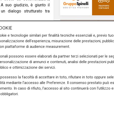
A suo giudizio, è giunto il
 dialogo strutturato tra
teri è la costruzione di una
OOKIE
a competitività del prodotto
okie e tecnologie similari per finalità tecniche essenziali e, previo t
i Federlogistica, un’alleanza
onalizzazione dell'esperienza, misurazione delle prestazioni, pubblic
dustria alla distribuzione –
con piattaforme di audience measurement.
mi come burocrazia e dazi,
sonali possono essere elaborati da partner terzi selezionati per le seg
personalizzazione di annunci e contenuti, analisi delle prestazioni pubbl
blico e ottimizzazione dei servizi.
lteri, è l’elevata variabilità
nsumo all’e-commerce. Questa
il passaggio
possesso la facoltà di accettare in toto, rifiutare in toto oppure sele
 dei prodotti. “Continuare a
MSC passa alla nuov
alità mediante l'accesso alle Preferenze. Il consenso prestato può 
 – significa rinunciare a una
generazione: proprie
mento. In caso di rifiuto, l'accesso al sito continuerà con l'utilizzo e
 soprattutto in un contesto
trasferita ai figli del
obbligatori.
fondatore Aponte
ogistiche poco integrate.
lteri, non si limita più al
di Ca