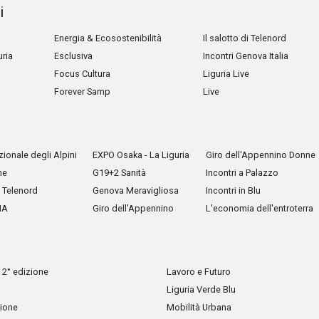
i
Energia & Ecosostenibilità
Il salotto di Telenord
uria
Esclusiva
Incontri Genova Italia
Focus Cultura
Liguria Live
Forever Samp
Live
ionale degli Alpini
EXPO Osaka - La Liguria
Giro dell'Appennino Donne
he
G19+2 Sanità
Incontri a Palazzo
Telenord
Genova Meravigliosa
Incontri in Blu
IA
Giro dell'Appennino
L'economia dell'entroterra
 2° edizione
Lavoro e Futuro
Liguria Verde Blu
zione
Mobilità Urbana