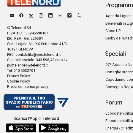
Programm
Agenda Liguria
Benvenuti in Lig
© Telenord Srl
Close UP
P.IVA e CF: 00945590107
Derby del lunedì
ISC. REA - GE: 229501
Sede Legale: Via XX Settembre 41/3
16121 GENOVA
Speciali
PEC:
contabilita@pec.telenord.it
Capitale sociale: 343.598,42 euro i.v.
97ª Adunata Naz
pubtelenord@telenord.it
Tel. 010 5532701
Botteghe storic
Privacy Policy
Capodanno con 
Cookie Policy
Rivedi consenso privacy
Convegno Reg4
Forum
Ecosostenibilita
Scarica l'App di Telenord
Ecosostenibilità
Energia - 2° edi