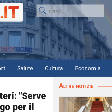
rt
Salute
Cultura
Economia
Altre notizie
teri: "Serve
go per il