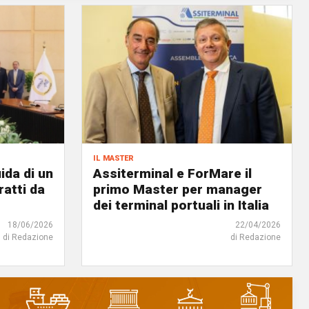
il master
ida di un
Assiterminal e ForMare il
atti da
primo Master per manager
dei terminal portuali in Italia
18/06/2026
22/04/2026
di Redazione
di Redazione