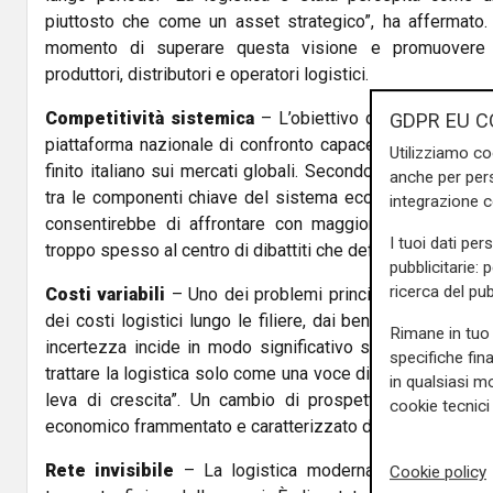
piuttosto che come un asset strategico”, ha affermato. 
momento di superare questa visione e promuovere un
produttori, distributori e operatori logistici.
Competitività sistemica
– L’obiettivo dichiarato da Fal
GDPR EU C
piattaforma nazionale di confronto capace di rafforzare l
Utilizziamo co
finito italiano sui mercati globali. Secondo il presidente d
anche per pers
tra le componenti chiave del sistema economico – dall’in
integrazione 
consentirebbe di affrontare con maggiore efficacia te
I tuoi dati per
troppo spesso al centro di dibattiti che definisce “sterili”.
pubblicitarie: 
ricerca del pub
Costi variabili
– Uno dei problemi principali, sottolinea Fa
dei costi logistici lungo le filiere, dai beni di largo co
Rimane in tuo 
incertezza incide in modo significativo sul prezzo finale
specifiche fin
trattare la logistica solo come una voce di spesa – spiega
in qualsiasi mo
leva di crescita”. Un cambio di prospettiva è urgente,
cookie tecnici 
economico frammentato e caratterizzato da infrastrutture l
Rete invisibile
– La logistica moderna, ha ricordato Fa
Cookie policy