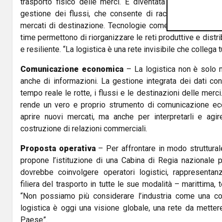
trasporto fisico delle merci. È diventata un sistema int
gestione dei flussi, che consente di raccogliere dati s
mercati di destinazione. Tecnologie come l’intelligenza art
time permettono di riorganizzare le reti produttive e distri
e resiliente. “La logistica è una rete invisibile che collega 
Comunicazione economica
– La logistica non è solo 
anche di informazioni. La gestione integrata dei dati co
tempo reale le rotte, i flussi e le destinazioni delle merci
rende un vero e proprio strumento di comunicazione eco
aprire nuovi mercati, ma anche per interpretarli e agi
costruzione di relazioni commerciali.
Proposta operativa
– Per affrontare in modo struttural
propone l’istituzione di una Cabina di Regia nazionale
dovrebbe coinvolgere operatori logistici, rappresentanze
filiera del trasporto in tutte le sue modalità – marittima, t
“Non possiamo più considerare l’industria come una con
logistica è oggi una visione globale, una rete da metter
Paese”.