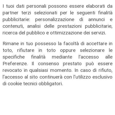
I tuoi dati personali possono essere elaborati da
partner terzi selezionati per le seguenti finalità
pubblicitarie: personalizzazione di annunci e
contenuti, analisi delle prestazioni pubblicitarie,
Assegnazione
ricerca del pubblico e ottimizzazione dei servizi.
Tunnel subportuale, a Webuild il
maxi appalto da 803 milioni. Bucci:
Rimane in tuo possesso la facoltà di accettare in
"Passo che Genova attendeva da
toto, rifiutare in toto oppure selezionare le
decenni"
specifiche finalità mediante l'accesso alle
31/07/2026
Preferenze. Il consenso prestato può essere
di R.P.
revocato in qualsiasi momento. In caso di rifiuto,
l'accesso al sito continuerà con l'utilizzo esclusivo
di cookie tecnici obbligatori.