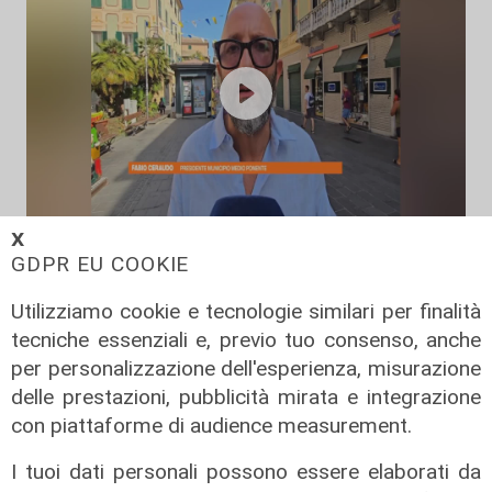
L'intervista
𝗫
GDPR EU COOKIE
Pres. Ceraudo (Medio Ponente):
"Non demonizziamo nessuno, ma
Utilizziamo cookie e tecnologie similari per finalità
tolleranza zero verso chi porta
tecniche essenziali e, previo tuo consenso, anche
degrado"
per personalizzazione dell'esperienza, misurazione
07/08/2026
delle prestazioni, pubblicità mirata e integrazione
con piattaforme di audience measurement.
I tuoi dati personali possono essere elaborati da