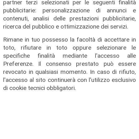
partner terzi selezionati per le seguenti finalità
pubblicitarie: personalizzazione di annunci e
contenuti, analisi delle prestazioni pubblicitarie,
ricerca del pubblico e ottimizzazione dei servizi.
Rimane in tuo possesso la facoltà di accettare in
toto, rifiutare in toto oppure selezionare le
specifiche finalità mediante l'accesso alle
Preferenze. Il consenso prestato può essere
Estate torrida
revocato in qualsiasi momento. In caso di rifiuto,
Caldo atroce, a Genova sarà bollino
l'accesso al sito continuerà con l'utilizzo esclusivo
rosso fino a domenica. Ecco dove
di cookie tecnici obbligatori.
trovare il fresco
07/08/2026
di F.S.