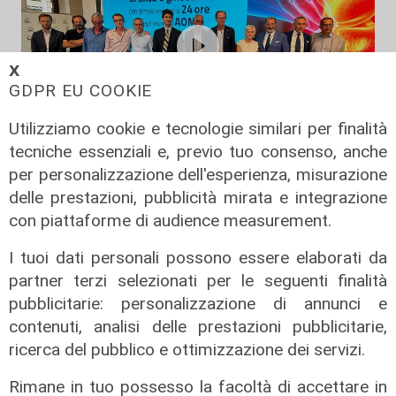
𝗫
GDPR EU COOKIE
Utilizziamo cookie e tecnologie similari per finalità
tecniche essenziali e, previo tuo consenso, anche
Novità
per personalizzazione dell'esperienza, misurazione
Dimissioni in 24 ore dopo intervento
delle prestazioni, pubblicità mirata e integrazione
ad anca e ginocchia, via libera
con piattaforme di audience measurement.
all'ospedale San Martino
I tuoi dati personali possono essere elaborati da
05/08/2026
partner terzi selezionati per le seguenti finalità
di r.c.
pubblicitarie: personalizzazione di annunci e
contenuti, analisi delle prestazioni pubblicitarie,
ricerca del pubblico e ottimizzazione dei servizi.
Rimane in tuo possesso la facoltà di accettare in