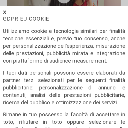
𝗫
GDPR EU COOKIE
Utilizziamo cookie e tecnologie similari per finalità
La rassegna
tecniche essenziali e, previo tuo consenso, anche
Arte Nomade: la Media Valbisagno
per personalizzazione dell'esperienza, misurazione
esalta le qualità di giovani artisti
delle prestazioni, pubblicità mirata e integrazione
04/08/2026
con piattaforme di audience measurement.
I tuoi dati personali possono essere elaborati da
partner terzi selezionati per le seguenti finalità
pubblicitarie: personalizzazione di annunci e
contenuti, analisi delle prestazioni pubblicitarie,
ricerca del pubblico e ottimizzazione dei servizi.
Rimane in tuo possesso la facoltà di accettare in
toto, rifiutare in toto oppure selezionare le