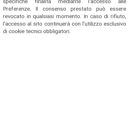
specifiche finalità mediante l'accesso alle
Preferenze. Il consenso prestato può essere
Al Museo Galata
revocato in qualsiasi momento. In caso di rifiuto,
'Camalli 1946-2026: la nostra
l'accesso al sito continuerà con l'utilizzo esclusivo
storia': prorogata fino al 31 agosto
di cookie tecnici obbligatori.
la mostra sugli 80 anni della CULMV
03/08/2026
di F.S.