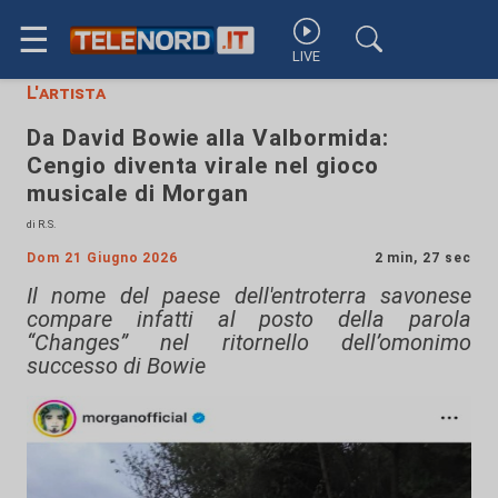
☰
LIVE
L'artista
Da David Bowie alla Valbormida:
Cengio diventa virale nel gioco
musicale di Morgan
di R.S.
Dom 21 Giugno 2026
2 min, 27 sec
Il nome del paese dell'entroterra savonese
compare infatti al posto della parola
“Changes” nel ritornello dell’omonimo
successo di Bowie