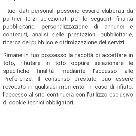
I tuoi dati personali possono essere elaborati da
partner terzi selezionati per le seguenti finalità
pubblicitarie: personalizzazione di annunci e
contenuti, analisi delle prestazioni pubblicitarie,
Al Museo Galata
ricerca del pubblico e ottimizzazione dei servizi.
'Camalli 1946-2026: la nostra
Rimane in tuo possesso la facoltà di accettare in
storia': prorogata fino al 31 agosto
toto, rifiutare in toto oppure selezionare le
la mostra sugli 80 anni della CULMV
specifiche finalità mediante l'accesso alle
03/08/2026
Preferenze. Il consenso prestato può essere
di F.S.
revocato in qualsiasi momento. In caso di rifiuto,
l'accesso al sito continuerà con l'utilizzo esclusivo
di cookie tecnici obbligatori.