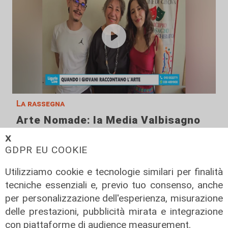
La rassegna
Arte Nomade: la Media Valbisagno
esalta le qualità di giovani artisti
𝗫
04/08/2026
GDPR EU COOKIE
Utilizziamo cookie e tecnologie similari per finalità
tecniche essenziali e, previo tuo consenso, anche
per personalizzazione dell'esperienza, misurazione
delle prestazioni, pubblicità mirata e integrazione
con piattaforme di audience measurement.