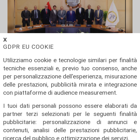
𝗫
GDPR EU COOKIE
Il progetto
Utilizziamo cookie e tecnologie similari per finalità
Egitto, Alstom alla guida di un
tecniche essenziali e, previo tuo consenso, anche
consorzio firma contratti da 690
per personalizzazione dell'esperienza, misurazione
milioni
delle prestazioni, pubblicità mirata e integrazione
18/06/2026
con piattaforme di audience measurement.
di Redazione
I tuoi dati personali possono essere elaborati da
partner terzi selezionati per le seguenti finalità
pubblicitarie: personalizzazione di annunci e
contenuti, analisi delle prestazioni pubblicitarie,
ricerca del pubblico e ottimizzazione dei servizi.