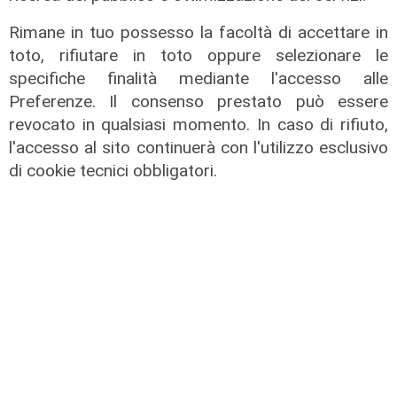
Rimane in tuo possesso la facoltà di accettare in
toto, rifiutare in toto oppure selezionare le
specifiche finalità mediante l'accesso alle
Preferenze. Il consenso prestato può essere
revocato in qualsiasi momento. In caso di rifiuto,
l'accesso al sito continuerà con l'utilizzo esclusivo
di cookie tecnici obbligatori.
il master
Assiterminal e ForMare il primo
Master per manager dei terminal
portuali in Italia
22/04/2026
di Redazione