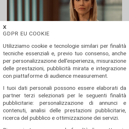
𝗫
GDPR EU COOKIE
Utilizziamo cookie e tecnologie similari per finalità
tecniche essenziali e, previo tuo consenso, anche
per personalizzazione dell'esperienza, misurazione
Anticipazione
delle prestazioni, pubblicità mirata e integrazione
'È già domani': in uscita a ottobre il
con piattaforme di audience measurement.
libro della sindaca Salis
I tuoi dati personali possono essere elaborati da
09/08/2026
di redazione
partner terzi selezionati per le seguenti finalità
pubblicitarie: personalizzazione di annunci e
contenuti, analisi delle prestazioni pubblicitarie,
ricerca del pubblico e ottimizzazione dei servizi.