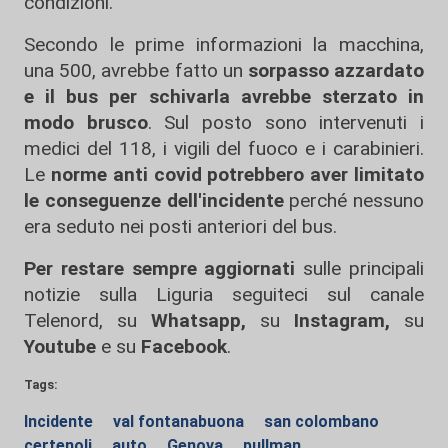
condizioni.
Secondo le prime informazioni la macchina,
una 500, avrebbe fatto un
sorpasso azzardato
e il bus per schivarla avrebbe sterzato in
modo brusco
. Sul posto sono intervenuti i
medici del 118, i vigili del fuoco e i carabinieri.
Le
norme anti covid potrebbero aver limitato
le conseguenze dell'incidente
perché nessuno
era seduto nei posti anteriori del bus.
Per restare sempre aggiornati
sulle principali
notizie sulla Liguria seguiteci sul canale
Telenord, su
Whatsapp,
su
Instagram
,
su
Youtube
e su
Facebook
.
Tags:
Incidente
val fontanabuona
san colombano
certenoli
auto
Genova
pullman