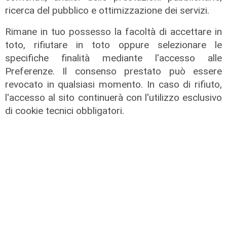
ricerca del pubblico e ottimizzazione dei servizi.
Le posizioni
Rimane in tuo possesso la facoltà di accettare in
Barricate sulle linee extraurbane a
toto, rifiutare in toto oppure selezionare le
integrazione delle linee Amt
specifiche finalità mediante l'accesso alle
Preferenze. Il consenso prestato può essere
05/08/2026
revocato in qualsiasi momento. In caso di rifiuto,
l'accesso al sito continuerà con l'utilizzo esclusivo
di cookie tecnici obbligatori.
L'impegno
Bassa Valbisagno riqualificata e