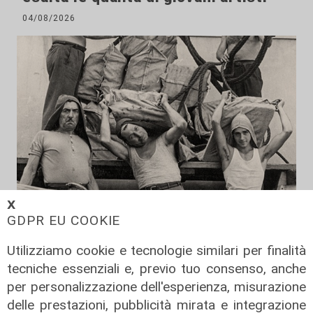
04/08/2026
𝗫
Al Museo Galata
GDPR EU COOKIE
'Camalli 1946-2026: la nostra
Utilizziamo cookie e tecnologie similari per finalità
storia': prorogata fino al 31 agosto
tecniche essenziali e, previo tuo consenso, anche
la mostra sugli 80 anni della CULMV
per personalizzazione dell'esperienza, misurazione
03/08/2026
delle prestazioni, pubblicità mirata e integrazione
di F.S.