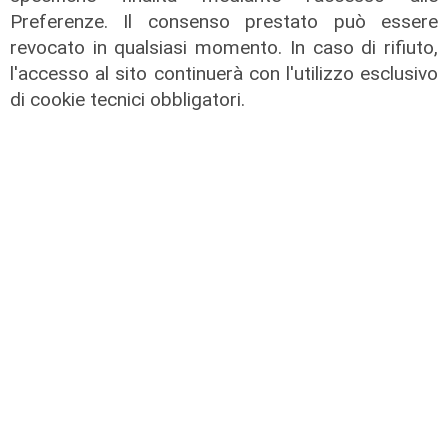
In migliaia a Camogli per la Stella
Preferenze. Il consenso prestato può essere
Maris: spiaggia piena per la posa dei
revocato in qualsiasi momento. In caso di rifiuto,
lumini
l'accesso al sito continuerà con l'utilizzo esclusivo
03/08/2026
di cookie tecnici obbligatori.
di r.c.
L'artista