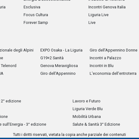
uria
Esclusiva
Incontri Genova Italia
Focus Cultura
Liguria Live
Forever Samp
Live
ionale degli Alpini
EXPO Osaka - La Liguria
Giro dell'Appennino Donne
he
G19+2 Sanità
Incontri a Palazzo
Telenord
Genova Meravigliosa
Incontri in Blu
IA
Giro dell'Appennino
L'economia dell'entroterra
 2° edizione
Lavoro e Futuro
Liguria Verde Blu
zione
Mobilità Urbana
sull’Energia - 3° edizione
Salute & Sanità 3° Edizione
Tutti i diritti riservati, vietata la copia anche parziale dei contenuti