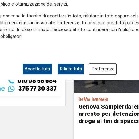
blico e ottimizzazione dei servizi.
possesso la facoltà di accettare in toto, rifiutare in toto oppure sele
antata per i Rolli Days
alità mediante l'accesso alle Preferenze. Il consenso prestato può 
mento. In caso di rifiuto, l'accesso al sito continuerà con l'utilizzo e
obbligatori.
Accetta tutti
Rifiuta tutti
Preferenze
In Via Imbriani
Genova Sampierdaren
arresto per detenzion
droga ai fini di spacc