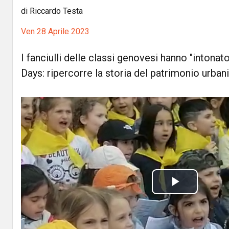
di Riccardo Testa
Ven 28 Aprile 2023
I fanciulli delle classi genovesi hanno "intonato
Days: ripercorre la storia del patrimonio urban
P
l