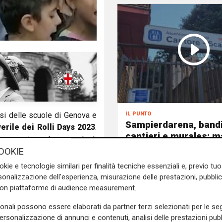
il punto
ssi delle scuole di Genova e
Sampierdarena, bandi
erile dei Rolli Days 2023
.
cantieri e murales: m
con arrangiamento musicale di
l'ascensore di Villa S
OOKIE
orre la storia della Superba,
resta un miraggio
i che abitavano i palazzi di
okie e tecnologie similari per finalità tecniche essenziali e, previo t
onalizzazione dell'esperienza, misurazione delle prestazioni, pubblic
d
con piattaforme di audience measurement.
e sulla Liguria seguiteci sul
e
e su
Facebook
.
sonali possono essere elaborati da partner terzi selezionati per le seg
personalizzazione di annunci e contenuti, analisi delle prestazioni pubbl