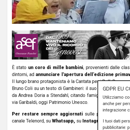
a
y
V
i
d
È stato
un coro di mille bambini
, provenienti dalle cla
e
dintorni, ad
annunciare l'apertura dell’edizione primav
Il lungo brano protagonista è la Cantata per i Rolli Days, 
o
GDPR EU C
Bruno Coli su un testo di Gambineri: il suo contenuto riperc
da Andrea Doria a Stendahl, citando famiglie e personagg
Utilizziamo co
via Garibaldi, oggi Patrimonio Unesco.
anche per pers
integrazione 
Per restare sempre aggiornati
sulle principali notizi
canale Telenord, su
Whatsapp,
su
Instagram
,
su
Youtub
I tuoi dati per
pubblicitarie: 