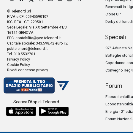
Benvenuti in Lig
© Telenord Srl
Close UP
P.IVA e CF: 00945590107
Derby del lunedì
ISC. REA - GE: 229501
Sede Legale: Via XX Settembre 41/3
16121 GENOVA
Speciali
PEC:
contabilita@pec.telenord.it
Capitale sociale: 343.598,42 euro i.v.
97ª Adunata Naz
pubtelenord@telenord.it
Tel. 010 5532701
Botteghe storic
Privacy Policy
Capodanno con 
Cookie Policy
Rivedi consenso privacy
Convegno Reg4
Forum
Ecosostenibilita
Scarica l'App di Telenord
Ecosostenibilità
Energia - 2° edi
Forum Nazionale 