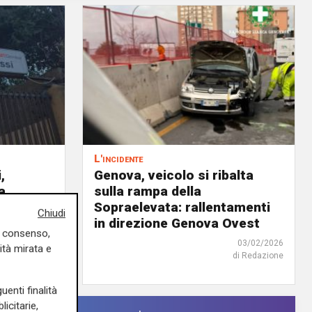
L'incidente
,
Genova, veicolo si ribalta
a
sulla rampa della
cassi
Sopraelevata: rallentamenti
Chiudi
in direzione Genova Ovest
uo consenso,
05/02/2026
03/02/2026
ità mirata e
i Anna Li Vigni
di Redazione
uenti finalità
icitarie,