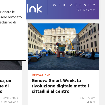
zionare le
essere revocato
sclusivo di
Innovazione
a, un
Genova Smart Week: la
e di
rivoluzione digitale mette i
io
cittadini al centro
02/02/2026
11/11/2025
di Redazione
di R.C.