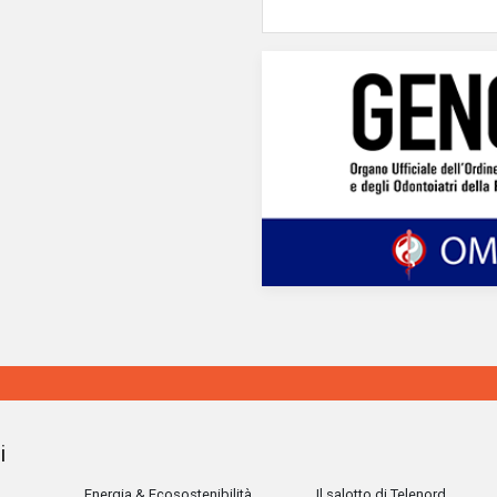
i
Energia & Ecosostenibilità
Il salotto di Telenord