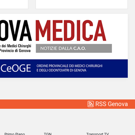
RSS Genova
Primo Piano
TGN
Transport TV