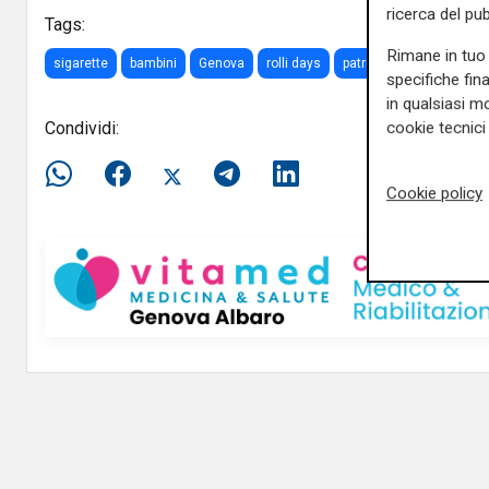
ricerca del pub
Tags:
Rimane in tuo 
sigarette
bambini
Genova
rolli days
patrimonio unesco
C
specifiche fin
in qualsiasi mo
cookie tecnici 
Condividi:
Cookie policy