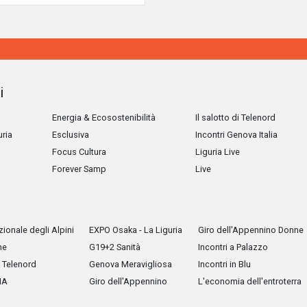
i
Energia & Ecosostenibilità
Il salotto di Telenord
uria
Esclusiva
Incontri Genova Italia
Focus Cultura
Liguria Live
Forever Samp
Live
ionale degli Alpini
EXPO Osaka - La Liguria
Giro dell'Appennino Donne
he
G19+2 Sanità
Incontri a Palazzo
Telenord
Genova Meravigliosa
Incontri in Blu
IA
Giro dell'Appennino
L'economia dell'entroterra