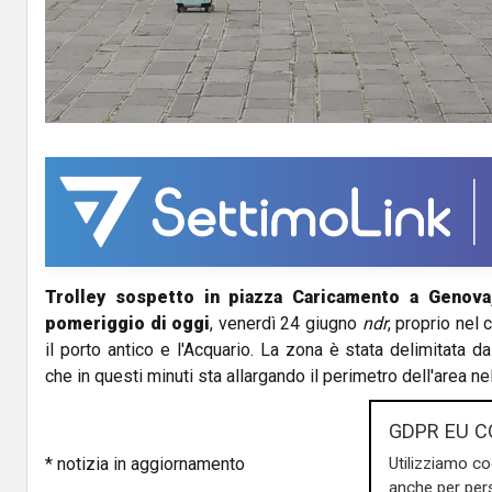
l
a
y
V
i
d
Trolley sospetto in piazza Caricamento a Genova
e
pomeriggio di oggi
, venerdì 24 giugno
ndr
, proprio nel 
o
il porto antico e l'Acquario. La zona è stata delimitata da
che in questi minuti sta allargando il perimetro dell'area ne
GDPR EU C
* notizia in aggiornamento
Utilizziamo co
anche per pers