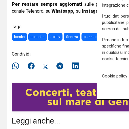
Per restare sempre aggiornati
sulle principali notizi
integrazione 
canale Telenord, su
Whatsapp,
su
Instagram
,
su
Youtub
I tuoi dati per
pubblicitarie: 
Tags:
ricerca del pub
bomba
sospetta
trolley
Genova
piazza caricamento
poliz
Rimane in tuo 
specifiche fin
in qualsiasi mo
Condividi:
cookie tecnici 
Cookie policy
Leggi anche...