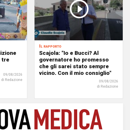
Il rapporto
dizione
Scajola: "Io e Bucci? Al
 tre
governatore ho promesso
che gli sarei stato sempre
vicino. Con il mio consiglio"
09/08/2026
di Redazione
09/08/2026
di Redazione