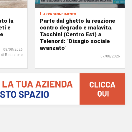
L'approfondimento
to la
Parte dal ghetto la reazione
eti e
contro degrado e malavita.
 e
Tacchini (Centro Est) a
Telenord: "Disagio sociale
avanzato"
08/08/2026
di Redazione
07/08/2026