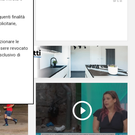
il tema
di c.b.
i Patti
uenti finalità
08/08/2026
icitarie,
di Redazione
zionare le
essere revocato
sclusivo di