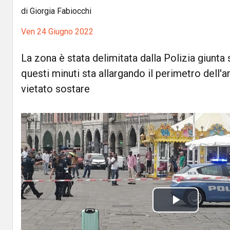
di Giorgia Fabiocchi
Ven 24 Giugno 2022
La zona è stata delimitata dalla Polizia giunta 
questi minuti sta allargando il perimetro dell'a
vietato sostare
P