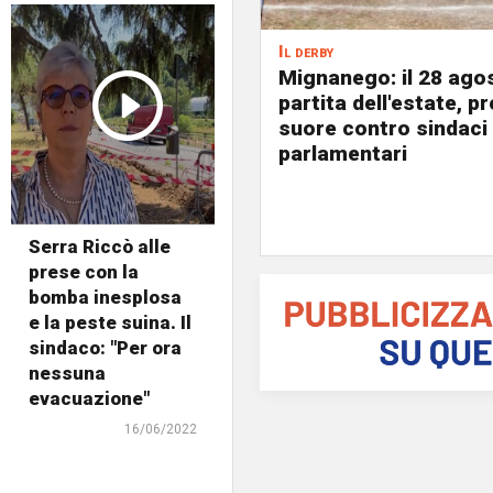
Il derby
Mignanego: il 28 agos
partita dell'estate, pr
suore contro sindaci
parlamentari
Serra Riccò alle
prese con la
bomba inesplosa
e la peste suina. Il
sindaco: "Per ora
nessuna
evacuazione"
16/06/2022