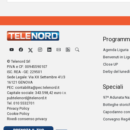
Programm
Agenda Liguria
Benvenuti in Lig
© Telenord Srl
Close UP
P.IVA e CF: 00945590107
Derby del lunedì
ISC. REA - GE: 229501
Sede Legale: Via XX Settembre 41/3
16121 GENOVA
Speciali
PEC:
contabilita@pec.telenord.it
Capitale sociale: 343.598,42 euro i.v.
97ª Adunata Naz
pubtelenord@telenord.it
Tel. 010 5532701
Botteghe storic
Privacy Policy
Capodanno con 
Cookie Policy
Rivedi consenso privacy
Convegno Reg4