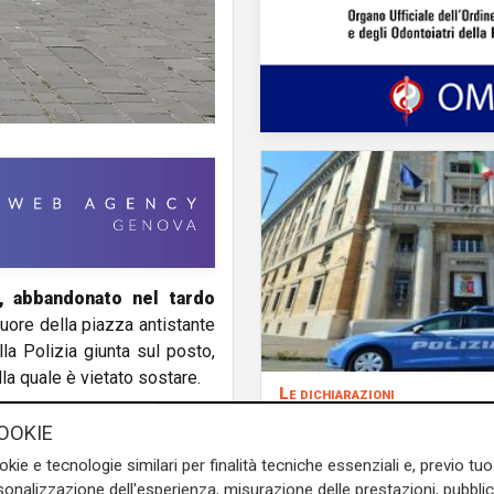
, abbandonato nel tardo
cuore della piazza antistante
lla Polizia giunta sul posto,
lla quale è vietato sostare.
Le dichiarazioni
Sicurezza a Genova: i
OOKIE
auspica che l’incontro
okie e tecnologie similari per finalità tecniche essenziali e, previo t
Ministro Piantedosi e
onalizzazione dell'esperienza, misurazione delle prestazioni, pubblic