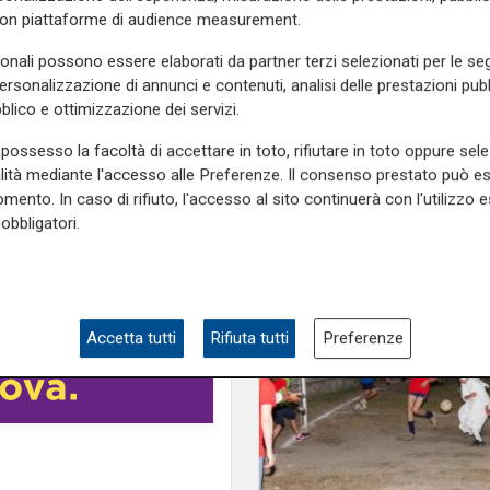
Sindaca Salis riporti 
e sulla Liguria seguiteci sul
con piattaforme di audience measurement.
nell’alveo corretto de
e
e su
Facebook
.
per la
sonali possono essere elaborati da partner terzi selezionati per le seg
personalizzazione di annunci e contenuti, analisi delle prestazioni pubbl
blico e ottimizzazione dei servizi.
ia
possesso la facoltà di accettare in toto, rifiutare in toto oppure sele
alità mediante l'accesso alle Preferenze. Il consenso prestato può 
mento. In caso di rifiuto, l'accesso al sito continuerà con l'utilizzo e
obbligatori.
Accetta tutti
Rifiuta tutti
Preferenze