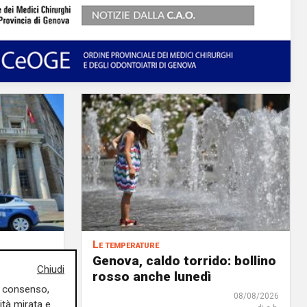
Le temperature
l SIAP
Genova, caldo torrido: bollino
Chiudi
 tra il
rosso anche lunedì
uo consenso,
 la
08/08/2026
ità mirata e