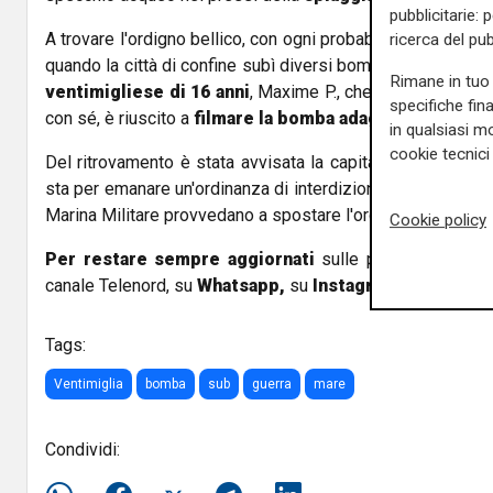
pubblicitarie: 
A trovare l'ordigno bellico, con ogni probabilità risalente 
ricerca del pub
quando la città di confine subì diversi bombardamenti dall
Rimane in tuo 
ventimigliese di 16 anni
, Maxime P., che grazie alla te
specifiche fin
con sé, è riuscito a
filmare la bomba adagiata sul fonda
in qualsiasi mo
cookie tecnici 
Del ritrovamento è stata avvisata la capitaneria di porto 
sta per emanare un'ordinanza di interdizione dell'area in at
Marina Militare provvedano a spostare l'ordigno.
Cookie policy
Per restare sempre aggiornati
sulle principali notizi
canale Telenord, su
Whatsapp,
su
Instagram
,
su
Youtub
Tags:
Ventimiglia
bomba
sub
guerra
mare
Condividi: