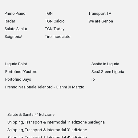
Primo Piano
TGN
Transport TV
Radar
TGN Calcio
We are Genoa
Salute Sanità
TGN Today
Scignoria!
Tiro Incrociato
Liguria Point
Sanità in Liguria
Portofino D'autore
Sea&Green Liguria
Portofino Days
io
Premio Nazionale Telenord - Gianni Di Marzio
Salute & Sanità 4° Edizione
Shipping, Transport & Intermodal 1° edizione Sardegna
Shipping, Transport & Intermodal 3° edizione
Shipping, Transport & Intermodal 4° edizione