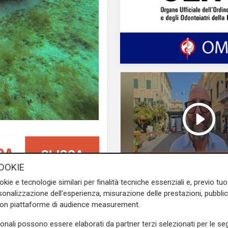
OOKIE
okie e tecnologie similari per finalità tecniche essenziali e, previo t
L'intervista
onalizzazione dell'esperienza, misurazione delle prestazioni, pubblic
Pres. Ceraudo (Medi
, ma invece di una preda ha
con piattaforme di audience measurement.
Ponente): "Non
o pomeriggio di ieri nello
demonizziamo nessu
sonali possono essere elaborati da partner terzi selezionati per le seg
e a Ventimiglia
.