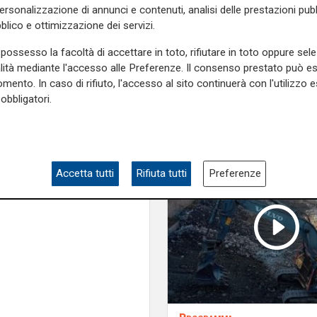
tolleranza zero verso
personalizzazione di annunci e contenuti, analisi delle prestazioni pubbl
porta degrado"
alla seconda guerra mondiale,
blico e ottimizzazione dei servizi.
e truppe nemiche, è stato un
possesso la facoltà di accettare in toto, rifiutare in toto oppure sele
lecamera acquatica che aveva
alità mediante l'accesso alle Preferenze. Il consenso prestato può 
le.
mento. In caso di rifiuto, l'accesso al sito continuerà con l'utilizzo e
obbligatori.
che, per motivi di sicurezza,
tesa che il nucleo Sdai della
e sulla Liguria seguiteci sul
Accetta tutti
Rifiuta tutti
Preferenze
e
e su
Facebook
.