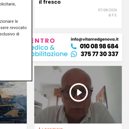
 chi
il fresco
icitarie,
07/08/2026
di F.S.
07/08/2026
zionare le
essere revocato
sclusivo di