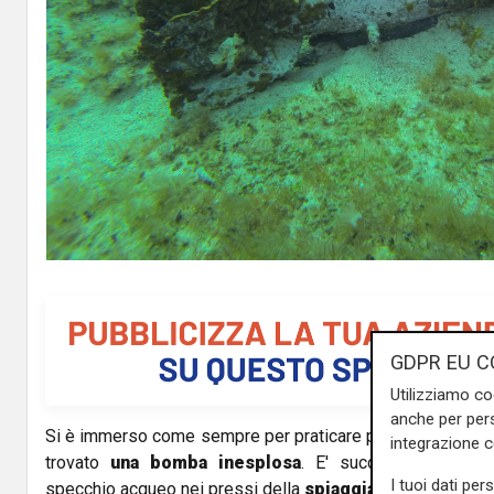
GDPR EU C
Utilizziamo co
anche per pers
Si è immerso come sempre per praticare pesca subacquea
integrazione 
trovato
una bomba inesplosa
. E' successo nel tard
I tuoi dati per
specchio acqueo nei pressi della
spiaggia delle Calandr