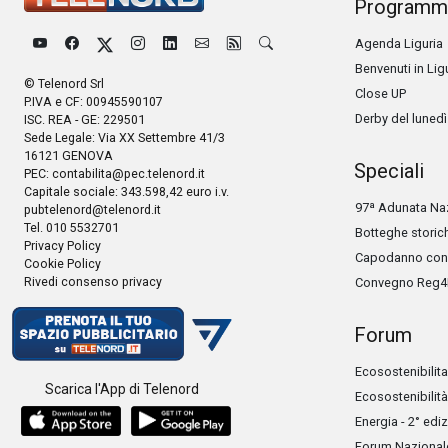
Programm
Agenda Liguria
Benvenuti in Lig
© Telenord Srl
Close UP
P.IVA e CF: 00945590107
Derby del lunedì
ISC. REA - GE: 229501
Sede Legale: Via XX Settembre 41/3
16121 GENOVA
Speciali
PEC:
contabilita@pec.telenord.it
Capitale sociale: 343.598,42 euro i.v.
97ª Adunata Naz
pubtelenord@telenord.it
Tel. 010 5532701
Botteghe storic
Privacy Policy
Capodanno con 
Cookie Policy
Rivedi consenso privacy
Convegno Reg4
Forum
Ecosostenibilita
Scarica l'App di Telenord
Ecosostenibilità
Energia - 2° edi
Forum Nazionale 