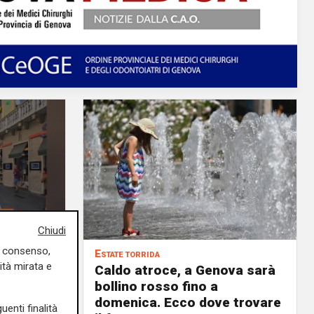
Chiudi
uo consenso,
Estate torrida
ità mirata e
o
Caldo atroce, a Genova sarà
bollino rosso fino a
no, ma
domenica. Ecco dove trovare
uenti finalità