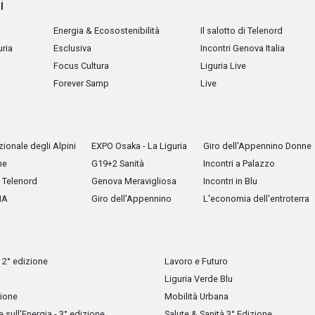
i
Energia & Ecosostenibilità
Il salotto di Telenord
uria
Esclusiva
Incontri Genova Italia
Focus Cultura
Liguria Live
Forever Samp
Live
ionale degli Alpini
EXPO Osaka - La Liguria
Giro dell'Appennino Donne
he
G19+2 Sanità
Incontri a Palazzo
Telenord
Genova Meravigliosa
Incontri in Blu
IA
Giro dell'Appennino
L'economia dell'entroterra
 2° edizione
Lavoro e Futuro
Liguria Verde Blu
zione
Mobilità Urbana
sull’Energia - 3° edizione
Salute & Sanità 3° Edizione