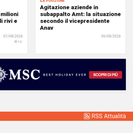
La posizione
Agitazione aziende in
 milioni
subappalto Amt: la situazione
i rivi e
secondo il vicepresidente
Anav
07/08/2026
06/08/2026
di r.c.
RSS Attualità