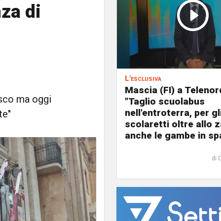
nza di
L'esclusiva
Mascia (FI) a Telenor
pisco ma oggi
"Taglio scuolabus
nell'entroterra, per gl
te"
scolaretti oltre allo z
anche le gambe in spa
di 