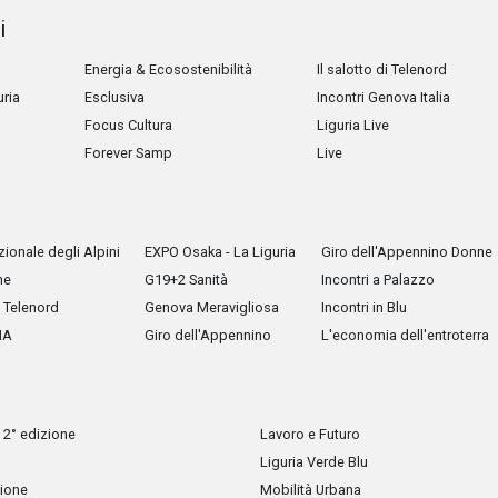
i
Energia & Ecosostenibilità
Il salotto di Telenord
uria
Esclusiva
Incontri Genova Italia
Focus Cultura
Liguria Live
Forever Samp
Live
ionale degli Alpini
EXPO Osaka - La Liguria
Giro dell'Appennino Donne
he
G19+2 Sanità
Incontri a Palazzo
Telenord
Genova Meravigliosa
Incontri in Blu
IA
Giro dell'Appennino
L'economia dell'entroterra
 2° edizione
Lavoro e Futuro
Liguria Verde Blu
zione
Mobilità Urbana