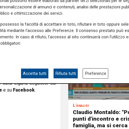
sonali possono essere elaborati da partner terzi selezionati per le seg
personalizzazione di annunci e contenuti, analisi delle prestazioni pubbl
, a difesa del governatore,
blico e ottimizzazione dei servizi.
one, che ha chiesto a tutti e
possesso la facoltà di accettare in toto, rifiutare in toto oppure sele
"Vi capisco ma oggi dobbiamo
alità mediante l'accesso alle Preferenze. Il consenso prestato può 
mento. In caso di rifiuto, l'accesso al sito continuerà con l'utilizzo e
obbligatori.
ti vaff****lo! Ma davvero non
mondiale contro la violenza
 politico. Perché a forza di
i rischia di restare soli e
Accetta tutti
Rifiuta tutti
Preferenze
e sulla Liguria seguiteci sul
e
e su
Facebook
.
L'analisi
Claudio Montaldo: "P
punti d'incontro e cris
famiglia, ma si cerca 