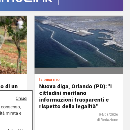
Il dibattito
o di un
Nuova diga, Orlando (PD): "I
cittadini meritano
Chiudi
icoltura
informazioni trasparenti e
rispetto della legalità"
uo consenso,
04/08/2026
ità mirata e
di Redazione
04/08/2026
di Redazione