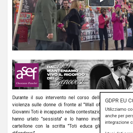
P
l
a
y
V
i
d
Durante il suo intervento nel corso delle manifestazion
e
GDPR EU C
violenza sulle donne di fronte al "Wall of Dolls", il pres
Utilizziamo co
o
Giovanni Toti è incappato nella contestazione di un piccolo 
anche per pers
hanno urlato "sessista" e lo hanno invitato a scendere
integrazione 
cartellone con la scritta "Toti educa gli uomini a no