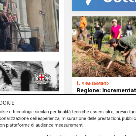
Il finanziamento
Regione: incrementat
milione il bando per
i per la giornata contro la
OOKIE
l'innovazione nell'agr
idente della Regione Liguria
okie e tecnologie similari per finalità tecniche essenziali e, previo t
gruppo di detrattrici, che gli
onalizzazione dell'esperienza, misurazione delle prestazioni, pubblic
 dal palco, inalberando un
con piattaforme di audience measurement.
n uccidere, non le donne a