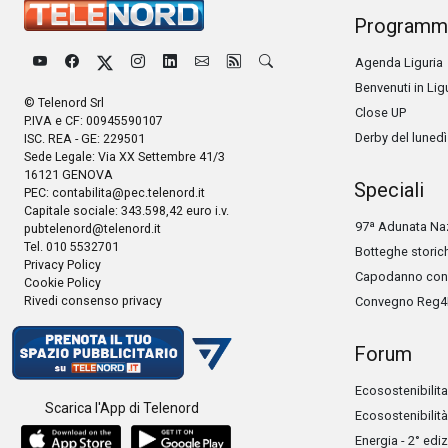
Programm
Agenda Liguria
Benvenuti in Lig
© Telenord Srl
Close UP
P.IVA e CF: 00945590107
Derby del lunedì
ISC. REA - GE: 229501
Sede Legale: Via XX Settembre 41/3
16121 GENOVA
Speciali
PEC:
contabilita@pec.telenord.it
Capitale sociale: 343.598,42 euro i.v.
97ª Adunata Naz
pubtelenord@telenord.it
Tel. 010 5532701
Botteghe storic
Privacy Policy
Capodanno con 
Cookie Policy
Rivedi consenso privacy
Convegno Reg4
Forum
Ecosostenibilita
Scarica l'App di Telenord
Ecosostenibilità
Energia - 2° edi