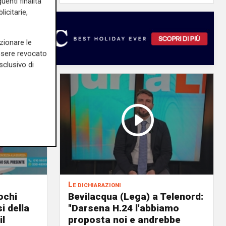
uenti finalità
icitarie,
zionare le
essere revocato
sclusivo di
Le dichiarazioni
ochi
Bevilacqua (Lega) a Telenord:
i della
"Darsena H.24 l'abbiamo
il
proposta noi e andrebbe