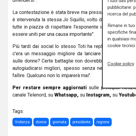
difendersi".
I tuoi dati per
pubblicitarie: 
La contestazione è stata breve ma pressante. Subito dopo
ricerca del pub
è intervenuta la stessa Jo Squillo, volto della manifestazi
Rimane in tuo 
tutte in piazza di rispettare l'esponente istituzionale: 
specifiche fin
essere uniti per una causa importante".
in qualsiasi mo
cookie tecnici 
Più tardi dai social lo stesso Toti ha replicato: "Toti To
c'era un messaggio migliore da lanciare nella giornata 
sulle donne? Certe battaglie non dovrebbero avere colore
Cookie policy
autogiudicarsi migliori, spesso senza neppure esserlo, s
fallire. Qualcuno non lo imparerà mai".
Per restare sempre aggiornati
sulle principali notizi
canale Telenord, su
Whatsapp,
su
Instagram
,
su
Youtub
Tags:
Violenza
donne
giornata
presidente
regione