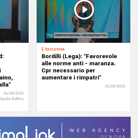
L'esclusiva
d:
Bordilli (Lega): "Favorevole
alle norme anti - maranza.
i
Cpr necessario per
aino,
aumentare i rimpatri"
lla"
05/08/2026
06/08/2026
Claudio Baffico