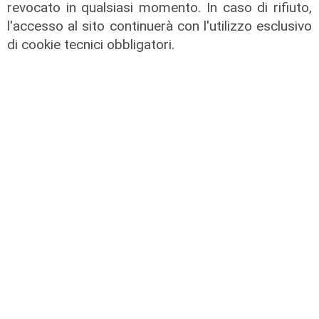
L'analisi
revocato in qualsiasi momento. In caso di rifiuto,
Claudio Montaldo: "Pochi punti
l'accesso al sito continuerà con l'utilizzo esclusivo
d'incontro e crisi della famiglia, ma
di cookie tecnici obbligatori.
si cerca il nemico nell'immigrato"
03/08/2026
di Redazione
Le dichiarazioni
Bevilacqua (Lega) a Telenord: