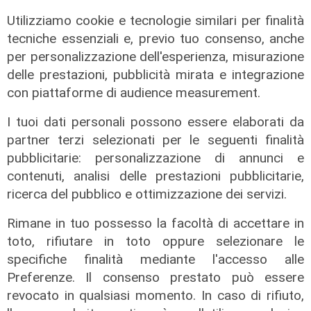
Utilizziamo cookie e tecnologie similari per finalità
tecniche essenziali e, previo tuo consenso, anche
per personalizzazione dell'esperienza, misurazione
delle prestazioni, pubblicità mirata e integrazione
con piattaforme di audience measurement.
I tuoi dati personali possono essere elaborati da
partner terzi selezionati per le seguenti finalità
Le temperature
pubblicitarie: personalizzazione di annunci e
Genova, caldo torrido: bollino rosso
contenuti, analisi delle prestazioni pubblicitarie,
anche lunedì
ricerca del pubblico e ottimizzazione dei servizi.
08/08/2026
di c.b.
Rimane in tuo possesso la facoltà di accettare in
toto, rifiutare in toto oppure selezionare le
specifiche finalità mediante l'accesso alle
Preferenze. Il consenso prestato può essere
revocato in qualsiasi momento. In caso di rifiuto,