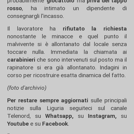
probabilmente
'giocattolo'
ma
priva del tappo
rosso
, ha intimato un dipendente di
consegnargli l'incasso.
Il lavoratore ha
rifiutato la richiesta
nonostante le minacce e quel punto il
malvivente si è allontanato dal locale senza
toccare nulla. Immediata la chiamata ai
carabinieri
che sono intervenuti sul posto ma il
rapinatore si era già allontanato. Indagini in
corso per ricostruire esatta dinamica del fatto.
(foto d'archivio)
Per restare sempre aggiornati
sulle principali
notizie sulla Liguria seguiteci sul canale
Telenord, su
Whatsapp,
su
Instagram
,
su
Youtube
e su
Facebook
.