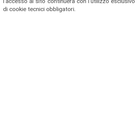
l'accesso al sito continuerà con l'utilizzo esclusivo
di cookie tecnici obbligatori.
Il derby
Mignanego: il 28 agosto la partita
dell'estate, preti e suore contro
sindaci e parlamentari
08/08/2026
di Redazione