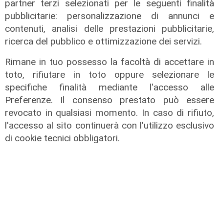
partner terzi selezionati per le seguenti finalità
pubblicitarie: personalizzazione di annunci e
contenuti, analisi delle prestazioni pubblicitarie,
ricerca del pubblico e ottimizzazione dei servizi.
Rimane in tuo possesso la facoltà di accettare in
toto, rifiutare in toto oppure selezionare le
Verso gli Europei
specifiche finalità mediante l'accesso alle
Euro 2032, ora è ufficiale: fra i 16
Preferenze. Il consenso prestato può essere
stadi candidati c'è anche il 'Ferraris'
revocato in qualsiasi momento. In caso di rifiuto,
di Genova
l'accesso al sito continuerà con l'utilizzo esclusivo
04/08/2026
di cookie tecnici obbligatori.
di Redazione Sport