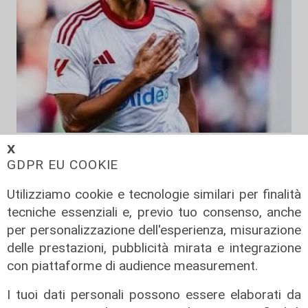
La trattativa
𝗫
GDPR EU COOKIE
Genoa, affondo per Sow. Il
centrocampista svizzero è
Utilizziamo cookie e tecnologie similari per finalità
vicinissimo
tecniche essenziali e, previo tuo consenso, anche
04/08/2026
per personalizzazione dell'esperienza, misurazione
di Claudio Baffico
delle prestazioni, pubblicità mirata e integrazione
con piattaforme di audience measurement.
I tuoi dati personali possono essere elaborati da