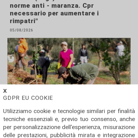
norme anti - maranza. Cpr
necessario per aumentare i
rimpatri"
05/08/2026
𝗫
GDPR EU COOKIE
Utilizziamo cookie e tecnologie similari per finalità
tecniche essenziali e, previo tuo consenso, anche
Il finanziamento
per personalizzazione dell'esperienza, misurazione
Regione: incrementato di un milione
delle prestazioni, pubblicità mirata e integrazione