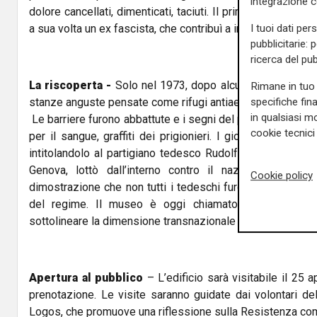
integrazione 
dolore cancellati, dimenticati, taciuti. Il primo direttore de
I tuoi dati per
a sua volta un ex fascista, che contribuì a insabbiare il pas
pubblicitarie: 
ricerca del pub
La riscoperta -
Solo nel 1973, dopo alcuni scavi, vennero r
Rimane in tuo 
specifiche fin
stanze anguste pensate come rifugi antiaerei, poi usate co
in qualsiasi mo
Le barriere furono abbattute e i segni del passato riaffiorar
cookie tecnici 
per il sangue, graffiti dei prigionieri. I giovani decisero
intitolandolo al partigiano tedesco Rudolf Seiffert, che
Genova, lottò dall’interno contro il nazismo. Una pr
Cookie policy
dimostrazione che non tutti i tedeschi furono complici, 
del regime. Il museo è oggi chiamato “della Resiste
sottolineare la dimensione transnazionale della lotta contr
Apertura al pubblico
– L’edificio sarà visitabile il 25 
prenotazione. Le visite saranno guidate dai volontari d
Logos, che promuove una riflessione sulla Resistenza come