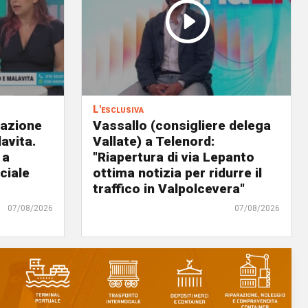
L'esclusiva
eazione
Vassallo (consigliere delega
avita.
Vallate) a Telenord:
 a
"Riapertura di via Lepanto
ciale
ottima notizia per ridurre il
traffico in Valpolcevera"
07/08/2026
07/08/2026