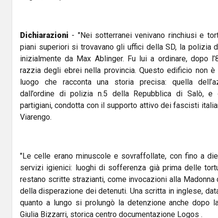
Dichiarazioni
- "Nei sotterranei venivano rinchiusi e tort
piani superiori si trovavano gli uffici della SD, la polizia
inizialmente da Max Ablinger. Fu lui a ordinare, dopo l
razzia degli ebrei nella provincia. Questo edificio non
luogo che racconta una storia precisa: quella dell’az
dall’ordine di polizia n.5 della Repubblica di Salò, e
partigiani, condotta con il supporto attivo dei fascisti italia
Viarengo.
"Le celle erano minuscole e sovraffollate, con fino a di
servizi igienici: luoghi di sofferenza già prima delle tor
restano scritte strazianti, come invocazioni alla Madonna 
della disperazione dei detenuti. Una scritta in inglese, d
quanto a lungo si prolungò la detenzione anche dopo la f
Giulia Bizzarri, storica centro documentazione Logos .