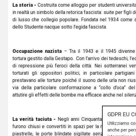
La storia -
Costruita come alloggio per studenti universita
in realtà un simbolo della retorica fascista: suite per figli d
di lusso che collegio popolare. Fondata nel 1934 come st
dello Studente nacque sotto l’egida fascista.
Occupazione nazista
– Tra il 1943 e il 1945 divenne
tortura gestito dalla Gestapo. Con l’arrivo dei tedeschi, l’e
di repressione più feroci della città. Nei sotterranei ven
torturati gli oppositori politici, in particolare partigian
prestavano alle torture poiché il suono delle urla non rius
via della particolare conformazione a “collo d’oca” de
attutire gli effetti delle bombe ma efficace anche nel silenz
GDPR EU C
La verità taciuta -
Negli anni Cinquanta, una volta cessa
Utilizziamo co
furono chiusi e convertiti in spazi per la mensa, le scritt
anche per pers
piastrelle, le porte blindate sigillate senza alcun riferi