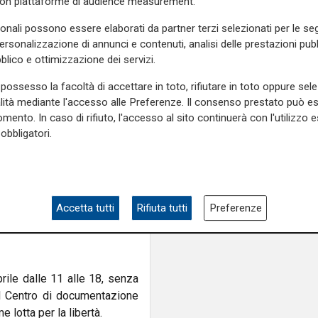
con piattaforme di audience measurement.
ll’edificio nel dopoguerra era
sonali possono essere elaborati da partner terzi selezionati per le seg
sato.
personalizzazione di annunci e contenuti, analisi delle prestazioni pubbl
blico e ottimizzazione dei servizi.
iscoperti i locali interrati:
possesso la facoltà di accettare in toto, rifiutare in toto oppure sele
alità mediante l'accesso alle Preferenze. Il consenso prestato può 
me bunker per interrogatori.
mento. In caso di rifiuto, l'accesso al sito continuerà con l'utilizzo e
ono: cavi elettrici, canalette
obbligatori.
 di trasformarli in un museo,
 pur non essendo mai stato a
ovocazione consapevole, a
ma anche loro furono vittime
nza europea”, proprio per
Accetta tutti
Rifiuta tutti
Preferenze
o l’oppressione.
aprile dalle 11 alle 18, senza
el Centro di documentazione
 lotta per la libertà.