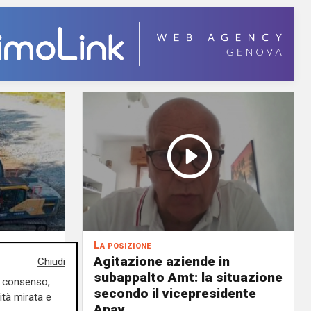
La posizione
Agitazione aziende in
Chiudi
 milioni
subappalto Amt: la situazione
uo consenso,
i rivi e
secondo il vicepresidente
ità mirata e
Anav