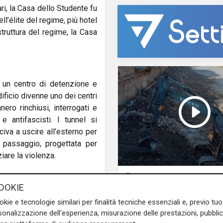
ri, la Casa dello Studente fu
ell’élite del regime, più hotel
ruttura del regime, la Casa
 un centro di detenzione e
dificio divenne uno dei centri
nero rinchiusi, interrogati e
i e antifascisti. I tunnel si
civa a uscire all’esterno per
l passaggio, progettata per
iare la violenza.
Programma
Genova si prepara
OOKIE
te le ostilità, i sotterranei
all'autunno: oltre due
okie e tecnologie similari per finalità tecniche essenziali e, previo t
e dei prigionieri coperte con
di euro per la pulizia d
onalizzazione dell'esperienza, misurazione delle prestazioni, pubblic
mento alla memoria: luoghi di
torrenti