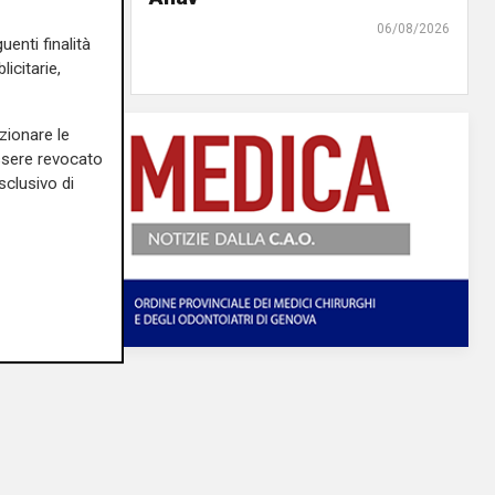
07/08/2026
06/08/2026
uenti finalità
di r.c.
icitarie,
zionare le
essere revocato
sclusivo di