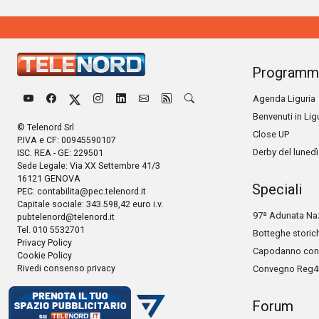
Programm
Agenda Liguria
Benvenuti in Lig
© Telenord Srl
Close UP
P.IVA e CF: 00945590107
Derby del lunedì
ISC. REA - GE: 229501
Sede Legale: Via XX Settembre 41/3
16121 GENOVA
Speciali
PEC:
contabilita@pec.telenord.it
Capitale sociale: 343.598,42 euro i.v.
97ª Adunata Naz
pubtelenord@telenord.it
Tel. 010 5532701
Botteghe storic
Privacy Policy
Capodanno con 
Cookie Policy
Rivedi consenso privacy
Convegno Reg4
Forum