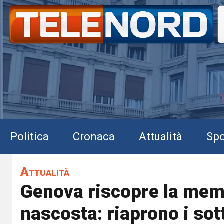
Politica
Cronaca
Attualità
Spo
Attualità
Genova riscopre la mem
nascosta: riaprono i sot