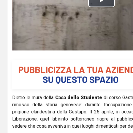
P
l
a
y
V
i
d
Dietro le mura della
Casa dello Studente
di corso Gast
e
rimosso della storia genovese: durante l’occupazione
o
prigione clandestina della Gestapo. Il 25 aprile, in occas
Liberazione, quel labirinto sotterraneo riapre al pubbli
vedere che cosa avveniva in quei luoghi dimenticati per de