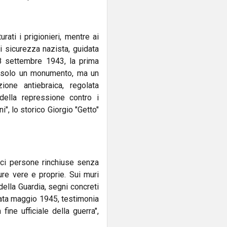
urati i prigionieri, mentre ai
 di sicurezza nazista, guidata
’8 settembre 1943, la prima
 è solo un monumento, ma un
ione antiebraica, regolata
 della repressione contro i
ni", lo storico Giorgio "Getto"
eci persone rinchiuse senza
ture vere e proprie. Sui muri
della Guardia, segni concreti
atata maggio 1945, testimonia
ine ufficiale della guerra",