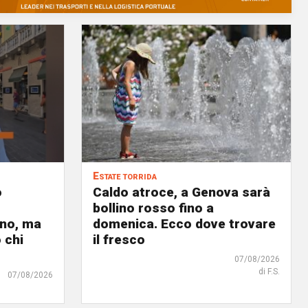
Estate torrida
o
Caldo atroce, a Genova sarà
bollino rosso fino a
no, ma
domenica. Ecco dove trovare
 chi
il fresco
07/08/2026
di F.S.
07/08/2026