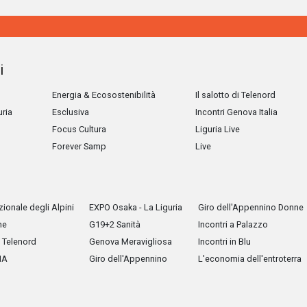
i
Energia & Ecosostenibilità
Il salotto di Telenord
uria
Esclusiva
Incontri Genova Italia
Focus Cultura
Liguria Live
Forever Samp
Live
ionale degli Alpini
EXPO Osaka - La Liguria
Giro dell'Appennino Donne
he
G19+2 Sanità
Incontri a Palazzo
Telenord
Genova Meravigliosa
Incontri in Blu
IA
Giro dell'Appennino
L'economia dell'entroterra