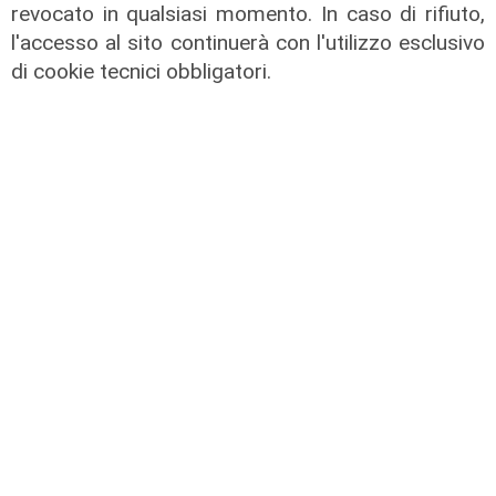
revocato in qualsiasi momento. In caso di rifiuto,
l'accesso al sito continuerà con l'utilizzo esclusivo
di cookie tecnici obbligatori.
Le posizioni
Barricate sulle linee extraurbane a
integrazione delle linee Amt
05/08/2026