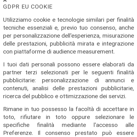
GDPR EU COOKIE
Utilizziamo cookie e tecnologie similari per finalità
tecniche essenziali e, previo tuo consenso, anche
per personalizzazione dell'esperienza, misurazione
delle prestazioni, pubblicità mirata e integrazione
con piattaforme di audience measurement.
I tuoi dati personali possono essere elaborati da
partner terzi selezionati per le seguenti finalità
pubblicitarie: personalizzazione di annunci e
Le novità
contenuti, analisi delle prestazioni pubblicitarie,
Ass. Viscogliosi a Telenord: "A
ricerca del pubblico e ottimizzazione dei servizi.
Puntavagno un'area cani al posto di
Mondobimbo 2. La pizzeria verrà
Rimane in tuo possesso la facoltà di accettare in
abbattuta, ampia area si affaccerà
toto, rifiutare in toto oppure selezionare le
su skate park"
specifiche finalità mediante l'accesso alle
05/08/2026
Preferenze. Il consenso prestato può essere