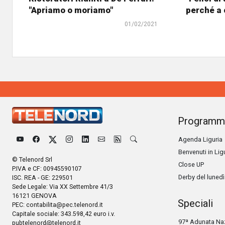
"Apriamo o moriamo"
perché a 
01/02/2021
Programm
Agenda Liguria
Benvenuti in Lig
© Telenord Srl
Close UP
P.IVA e CF: 00945590107
Derby del lunedì
ISC. REA - GE: 229501
Sede Legale: Via XX Settembre 41/3
16121 GENOVA
Speciali
PEC:
contabilita@pec.telenord.it
Capitale sociale: 343.598,42 euro i.v.
97ª Adunata Naz
pubtelenord@telenord.it