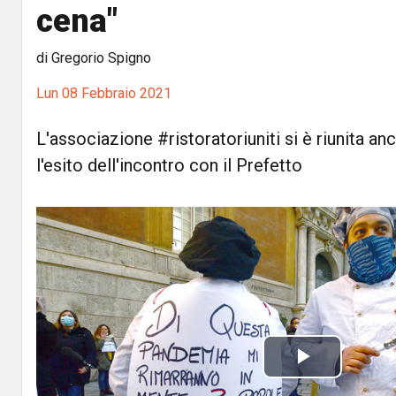
cena"
di Gregorio Spigno
Lun 08 Febbraio 2021
L'associazione #ristoratoriuniti si è riunita a
l'esito dell'incontro con il Prefetto
P