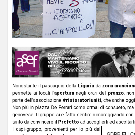
l
a
y
V
i
d
Nonostante il passaggio della
Liguria
da
zona arancion
e
permette ai locali l'
apertura
negli orari del
pranzo
, non
o
parte dell'associazione
#ristoratoriuniti
, che anche ogg
Non più in piazza De Ferrari come ormai di consueto, ma a
genovese. Il gruppo si è fatto sentire rumoreggiando con u
tanto da convincere il
Prefetto
ad accoglierli ed ascoltarl
I capi-gruppo, provenienti per lo più dall'
entroterra li
GDPR EU C