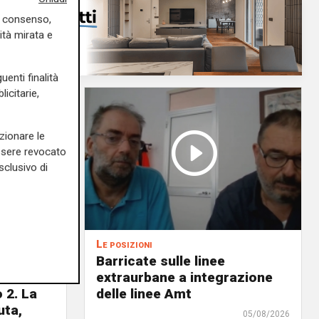
uo consenso,
ità mirata e
uenti finalità
icitarie,
zionare le
essere revocato
sclusivo di
Le posizioni
lenord:
Barricate sulle linee
 cani al
extraurbane a integrazione
 2. La
delle linee Amt
uta,
05/08/2026