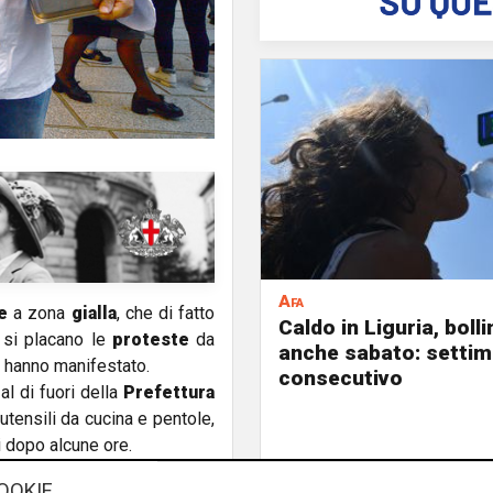
Afa
e
a zona
gialla
, che di fatto
Caldo in Liguria, boll
 si placano le
proteste
da
anche sabato: settim
i hanno manifestato.
consecutivo
l di fuori della
Prefettura
tensili da cucina e pentole,
i dopo alcune ore.
gure
, mantengono una linea
OOKIE