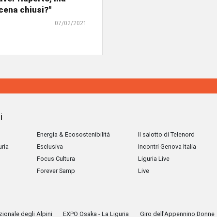
cena chiusi?"
07/02/2021
i
Energia & Ecosostenibilità
Il salotto di Telenord
uria
Esclusiva
Incontri Genova Italia
Focus Cultura
Liguria Live
Forever Samp
Live
ionale degli Alpini
EXPO Osaka - La Liguria
Giro dell'Appennino Donne