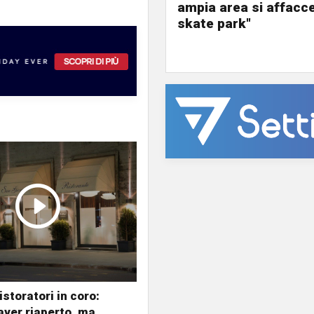
ampia area si affacc
skate park"
istoratori in coro:
 aver riaperto, ma