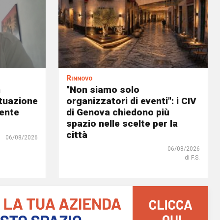
Rinnovo
n
"Non siamo solo
ituazione
organizzatori di eventi": i CIV
dente
di Genova chiedono più
spazio nelle scelte per la
città
06/08/2026
06/08/2026
di F.S.