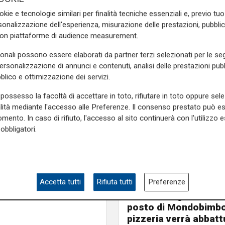
l'interrogativo che tutti si
okie e tecnologie similari per finalità tecniche essenziali e, previo t
onalizzazione dell'esperienza, misurazione delle prestazioni, pubblic
dei principali
sostenitori
con piattaforme di audience measurement.
ene
. Sia il dottor Piccolo che
o: persone
competenti
che
sonali possono essere elaborati da partner terzi selezionati per le seg
traversando. Tutte le nostre
personalizzazione di annunci e contenuti, analisi delle prestazioni pubbl
Roma
, così come verranno
blico e ottimizzazione dei servizi.
possesso la facoltà di accettare in toto, rifiutare in toto oppure sele
e sulla Liguria seguiteci sul
alità mediante l'accesso alle Preferenze. Il consenso prestato può 
mento. In caso di rifiuto, l'accesso al sito continuerà con l'utilizzo e
e
e su
Facebook
.
obbligatori.
iguria
Le novità
Accetta tutti
Rifiuta tutti
Preferenze
Ass. Viscogliosi a Te
"A Puntavagno un'area
posto di Mondobimbo
pizzeria verrà abbatt