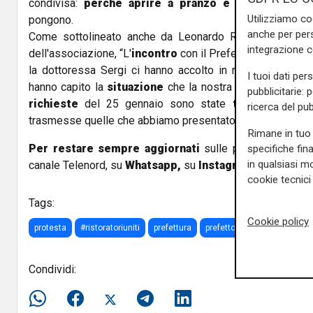
condivisa:
perché aprire a pranzo e non a cena
è 
Utilizziamo co
pongono.
anche per pers
Come sottolineato anche da Leonardo Robertazzo, uno 
integrazione 
dell'associazione, “L'
incontro
con il Prefetto è
andato b
la dottoressa Sergi ci hanno accolto in modo stupend
I tuoi dati per
hanno capito la
situazione
che la nostra categoria sta at
pubblicitarie: 
richieste
del 25 gennaio sono state
trasmesse a 
ricerca del pub
trasmesse quelle che abbiamo presentato oggi”.
Rimane in tuo 
Per restare sempre aggiornati
sulle principali notizi
specifiche fin
in qualsiasi mo
canale Telenord, su
Whatsapp,
su
Instagram
,
su
Youtub
cookie tecnici 
Tags:
Cookie policy
protesta
#ristoratoriuniti
prefettura
prefetto
zona gialla
L
Condividi: