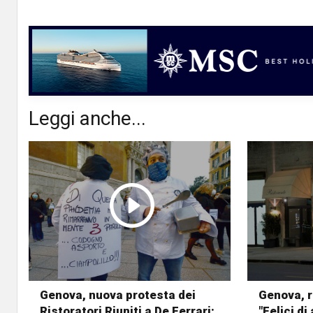
Leggi anche...
Genova, nuova protesta dei
Genova, r
Ristoratori Riuniti a De Ferrari:
"Felici di