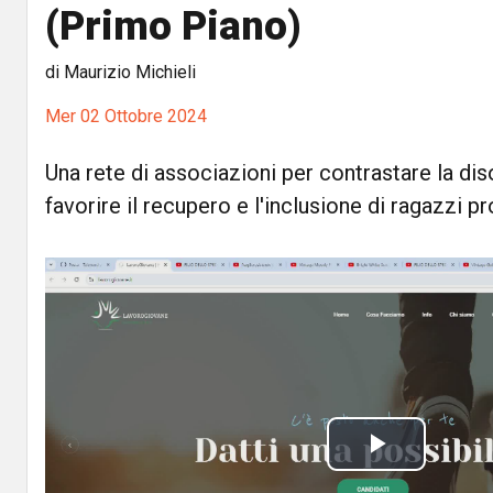
(Primo Piano)
di Maurizio Michieli
Mer 02 Ottobre 2024
Una rete di associazioni per contrastare la d
favorire il recupero e l'inclusione di ragazzi p
P