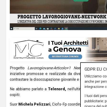
l
a
y
V
i
d
Progetto
Lavorogiovane-Articolo+1 Neetwork Plus
e 
e
GDPR EU C
iniziative promosse e realizzate da diverse associazio
Utilizziamo co
o
contrastare la disoccupazione giovanile e recuperare alla 
anche per pers
integrazione 
Ne abbiamo parlato a
Telenord,
nell'ultima puntata di
P
ospiti:
I tuoi dati per
pubblicitarie: 
Suor
Michela Pelizzari
, Ciofs-Fp coordinatrice Articolo
ricerca del pub