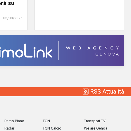
erà su
05/08/2026
RSS Attualità
Primo Piano
TGN
Transport TV
Radar
TGN Calcio
We are Genoa