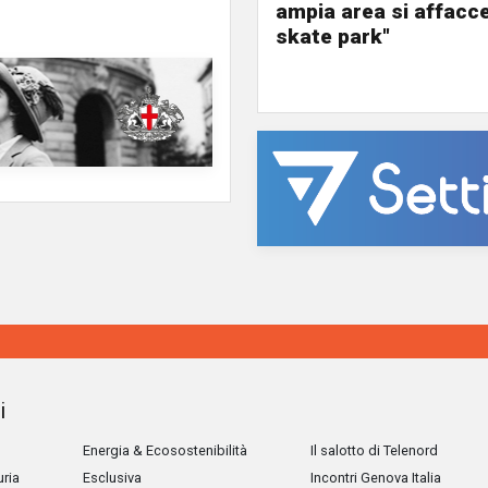
ampia area si affacc
skate park"
i
Energia & Ecosostenibilità
Il salotto di Telenord
uria
Esclusiva
Incontri Genova Italia