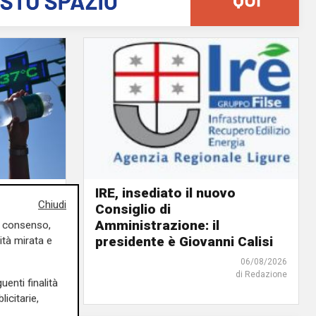
IRE, insediato il nuovo
Chiudi
Consiglio di
ino rosso
Amministrazione: il
o giorno
uo consenso,
presidente è Giovanni Calisi
ità mirata e
06/08/2026
06/08/2026
di Redazione
di F.S.
uenti finalità
icitarie,