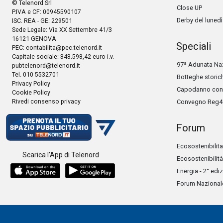
© Telenord Srl
Close UP
P.IVA e CF: 00945590107
Derby del lunedì
ISC. REA - GE: 229501
Sede Legale: Via XX Settembre 41/3
16121 GENOVA
Speciali
PEC:
contabilita@pec.telenord.it
Capitale sociale: 343.598,42 euro i.v.
97ª Adunata Naz
pubtelenord@telenord.it
Tel. 010 5532701
Botteghe storic
Privacy Policy
Capodanno con 
Cookie Policy
Rivedi consenso privacy
Convegno Reg4
Forum
Ecosostenibilita
Scarica l'App di Telenord
Ecosostenibilità
Energia - 2° edi
Forum Nazionale 