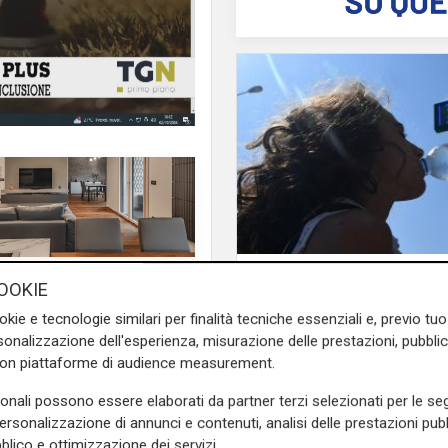
Afa
Progetto
Deck
sono due
OOKIE
Caldo in Liguria, boll
ni che hanno fatto rete per
anche sabato: settim
okie e tecnologie similari per finalità tecniche essenziali e, previo t
società giovani problematici.
consecutivo
onalizzazione dell'esperienza, misurazione delle prestazioni, pubblic
con piattaforme di audience measurement.
rimo Piano
, con i seguenti
sonali possono essere elaborati da partner terzi selezionati per le seg
personalizzazione di annunci e contenuti, analisi delle prestazioni pubbl
+1 Neetwork Plus
blico e ottimizzazione dei servizi.