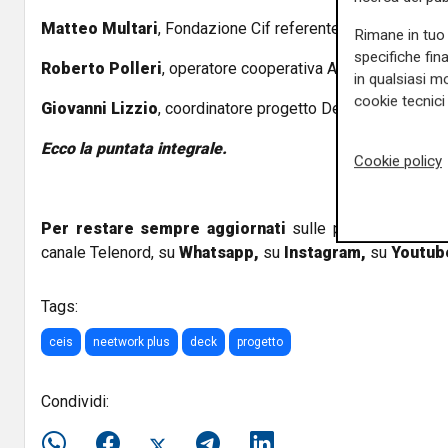
Matteo Multari
, Fondazione Cif referente formazione A
Rimane in tuo 
specifiche fin
Roberto Polleri
, operatore cooperativa Agorà
in qualsiasi mo
cookie tecnici 
Giovanni Lizzio
, coordinatore progetto Deck Ceis Genov
Ecco la puntata integrale.
Cookie policy
Per restare sempre aggiornati
sulle principali notizi
canale Telenord, su
Whatsapp,
su
Instagram
,
su
Youtub
Tags:
ceis
neetwork plus
deck
progetto
Condividi: