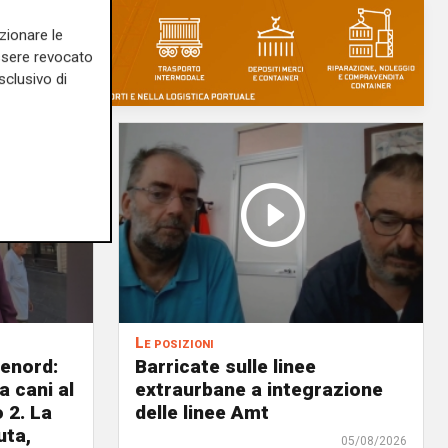
zionare le
essere revocato
sclusivo di
Le posizioni
lenord:
Barricate sulle linee
 cani al
extraurbane a integrazione
 2. La
delle linee Amt
uta,
05/08/2026