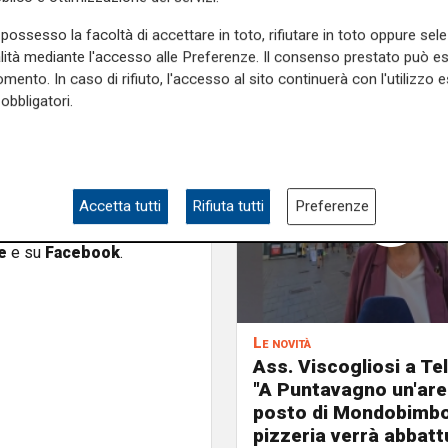
rticolo+1 Neetwork
possesso la facoltà di accettare in toto, rifiutare in toto oppure sele
alità mediante l'accesso alle Preferenze. Il consenso prestato può 
mento. In caso di rifiuto, l'accesso al sito continuerà con l'utilizzo e
obbligatori.
a
Accetta tutti
Rifiuta tutti
Preferenze
e sulla Liguria seguiteci sul
e
e su
Facebook
.
Le novità
Ass. Viscogliosi a Te
"A Puntavagno un'area
posto di Mondobimbo
pizzeria verrà abbatt