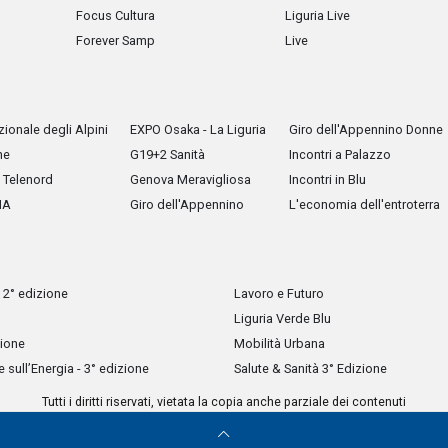
Focus Cultura
Liguria Live
Forever Samp
Live
ionale degli Alpini
EXPO Osaka - La Liguria
Giro dell'Appennino Donne
he
G19+2 Sanità
Incontri a Palazzo
Telenord
Genova Meravigliosa
Incontri in Blu
IA
Giro dell'Appennino
L'economia dell'entroterra
 2° edizione
Lavoro e Futuro
Liguria Verde Blu
zione
Mobilità Urbana
sull’Energia - 3° edizione
Salute & Sanità 3° Edizione
Tutti i diritti riservati, vietata la copia anche parziale dei contenuti