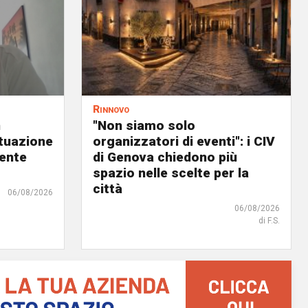
Rinnovo
n
"Non siamo solo
ituazione
organizzatori di eventi": i CIV
dente
di Genova chiedono più
spazio nelle scelte per la
città
06/08/2026
06/08/2026
di F.S.