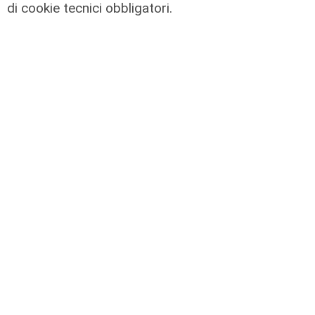
di cookie tecnici obbligatori.
la testimonianza
Amt, il sindacalista autista: "In 36
anni quante cose sono cambiate"
22/01/2026
di Anna Li Vigni
Pre partita