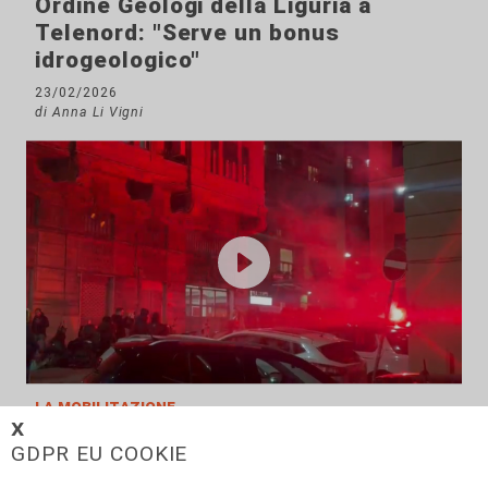
Ordine Geologi della Liguria a
Telenord: "Serve un bonus
idrogeologico"
23/02/2026
di Anna Li Vigni
la mobilitazione
𝗫
Foce blindata per il corteo di
GDPR EU COOKIE
Genova Antifascista contro