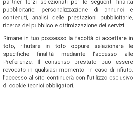
partner terzi selezionati per le seguenti finalità
pubblicitarie: personalizzazione di annunci e
contenuti, analisi delle prestazioni pubblicitarie,
ricerca del pubblico e ottimizzazione dei servizi.
Gli incolonnamenti
Rimane in tuo possesso la facoltà di accettare in
A26: si ribalta mezzo pesante.
toto, rifiutare in toto oppure selezionare le
Autostrada chiusa e poi riaperta
specifiche finalità mediante l'accesso alle
08/08/2026
Preferenze. Il consenso prestato può essere
di c.b.
revocato in qualsiasi momento. In caso di rifiuto,
l'accesso al sito continuerà con l'utilizzo esclusivo
di cookie tecnici obbligatori.