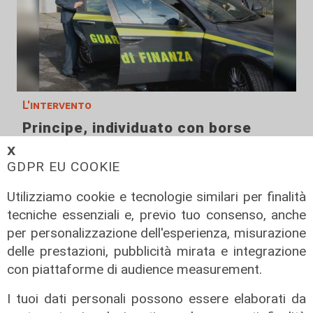
L'intervento
Principe, individuato con borse
contraffatte, minaccia di lanciarsi
𝗫
nel vuoto
GDPR EU COOKIE
08/08/2026
Utilizziamo cookie e tecnologie similari per finalità
di c.b.
tecniche essenziali e, previo tuo consenso, anche
per personalizzazione dell'esperienza, misurazione
delle prestazioni, pubblicità mirata e integrazione
con piattaforme di audience measurement.
I tuoi dati personali possono essere elaborati da