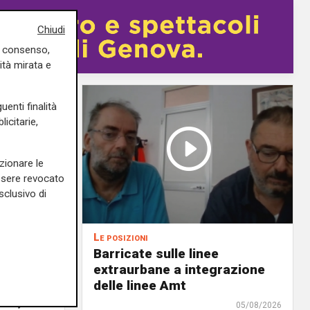
Chiudi
uo consenso,
ità mirata e
uenti finalità
icitarie,
zionare le
essere revocato
sclusivo di
Le posizioni
lenord:
Barricate sulle linee
 cani al
extraurbane a integrazione
 2. La
delle linee Amt
uta,
05/08/2026