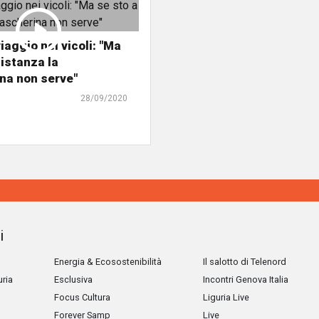
iaggio nei vicoli: "Ma
distanza la
na non serve"
28/09/2020
i
Energia & Ecosostenibilità
Il salotto di Telenord
uria
Esclusiva
Incontri Genova Italia
Focus Cultura
Liguria Live
Forever Samp
Live