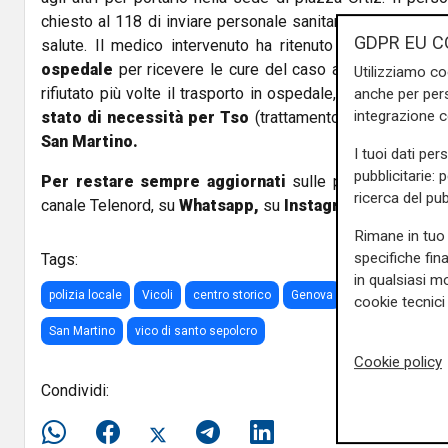
chiesto al 118 di inviare personale sanitario che ne potes
GDPR EU C
salute. Il medico intervenuto ha ritenuto
necessario tr
ospedale
per ricevere le cure del caso a un
orecchio f
Utilizziamo co
rifiutato più volte il trasporto in ospedale, tanto da costr
anche per pers
integrazione 
stato di necessità per Tso
(trattamento sanitario obbli
San Martino.
I tuoi dati per
pubblicitarie: 
Per restare sempre aggiornati
sulle principali notizi
ricerca del pub
canale Telenord, su
Whatsapp,
su
Instagram
,
su
Youtub
Rimane in tuo 
specifiche fin
Tags:
in qualsiasi mo
polizia locale
Vicoli
centro storico
Genova
nudo
tso
o
cookie tecnici 
San Martino
vico di santo sepolcro
Cookie policy
Condividi: