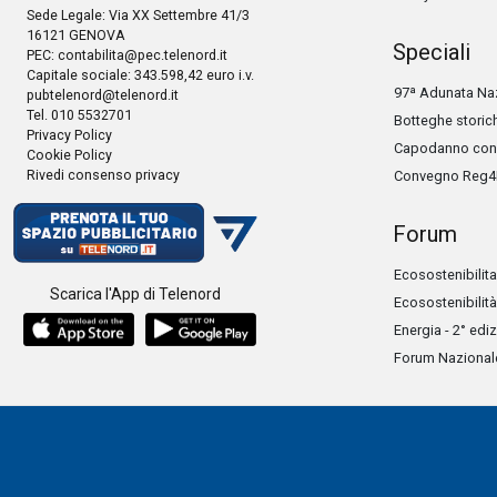
Sede Legale: Via XX Settembre 41/3
16121 GENOVA
Speciali
PEC:
contabilita@pec.telenord.it
Capitale sociale: 343.598,42 euro i.v.
97ª Adunata Naz
pubtelenord@telenord.it
Tel. 010 5532701
Botteghe storic
Privacy Policy
Capodanno con 
Cookie Policy
Rivedi consenso privacy
Convegno Reg4
Forum
Ecosostenibilita
Scarica l'App di Telenord
Ecosostenibilità
Energia - 2° edi
Forum Nazionale 