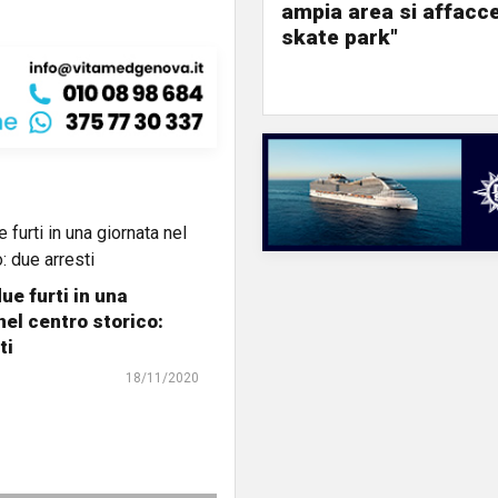
ampia area si affacc
skate park"
ue furti in una
nel centro storico:
ti
18/11/2020