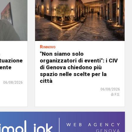
Rinnovo
n
"Non siamo solo
ituazione
organizzatori di eventi": i CIV
dente
di Genova chiedono più
spazio nelle scelte per la
città
06/08/2026
06/08/2026
di F.S.