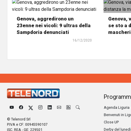
Genova, aggredirono un
Genova, v
23enne nei vicoli: 9 ultras della
se sto a 
Sampdoria denunciati
mascheri
16/12/2020
Programm
Agenda Liguria
Benvenuti in Lig
© Telenord Srl
Close UP
P.IVA e CF: 00945590107
Derby del lunedì
ISC. REA - GE: 229501