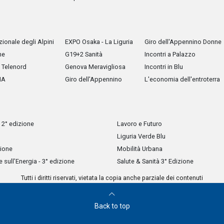
ionale degli Alpini
EXPO Osaka - La Liguria
Giro dell'Appennino Donne
he
G19+2 Sanità
Incontri a Palazzo
Telenord
Genova Meravigliosa
Incontri in Blu
IA
Giro dell'Appennino
L'economia dell'entroterra
 2° edizione
Lavoro e Futuro
Liguria Verde Blu
zione
Mobilità Urbana
sull’Energia - 3° edizione
Salute & Sanità 3° Edizione
Tutti i diritti riservati, vietata la copia anche parziale dei contenuti
Back to top