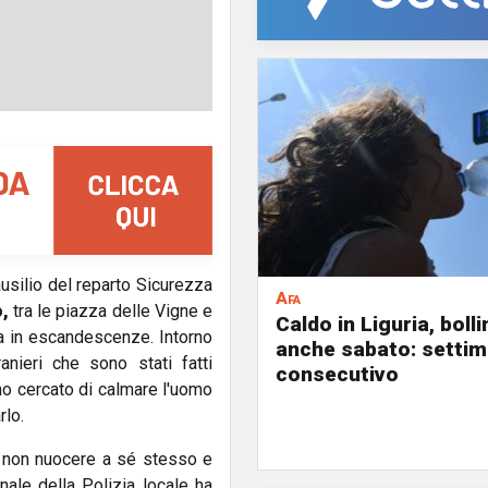
ausilio del reparto Sicurezza
Afa
,
tra le piazza delle Vigne e
Caldo in Liguria, boll
a in escandescenze. Intorno
anche sabato: settim
anieri che sono stati fatti
consecutivo
nno cercato di calmare l'uomo
rlo.
di non nuocere a sé stesso e
onale della Polizia locale ha