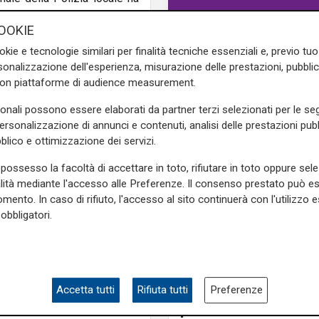
se valutare le condizioni di
OOKIE
asportare il soggetto in
erito.
Il soggetto ha, però,
okie e tecnologie similari per finalità tecniche essenziali e, previo t
ingere il dottore a firmare
lo
onalizzazione dell'esperienza, misurazione delle prestazioni, pubblic
con piattaforme di audience measurement.
gatorio)
presso l'ospedale
sonali possono essere elaborati da partner terzi selezionati per le seg
personalizzazione di annunci e contenuti, analisi delle prestazioni pubbl
e sulla Liguria seguiteci sul
blico e ottimizzazione dei servizi.
e
e su
Facebook
.
possesso la facoltà di accettare in toto, rifiutare in toto oppure sele
alità mediante l'accesso alle Preferenze. Il consenso prestato può 
mento. In caso di rifiuto, l'accesso al sito continuerà con l'utilizzo e
spedale
tumore della bocca
obbligatori.
Le novità
Ass. Viscogliosi a Te
"A Puntavagno un'area
Accetta tutti
Rifiuta tutti
Preferenze
posto di Mondobimbo
pizzeria verrà abbatt