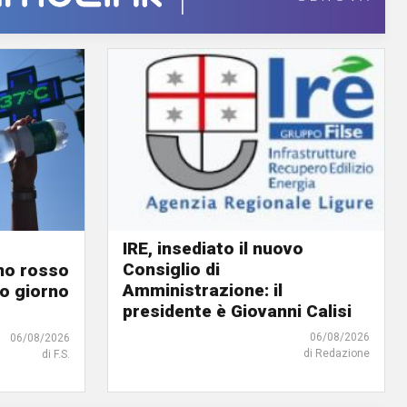
IRE, insediato il nuovo
Consiglio di
ino rosso
Amministrazione: il
o giorno
presidente è Giovanni Calisi
06/08/2026
06/08/2026
di Redazione
di F.S.