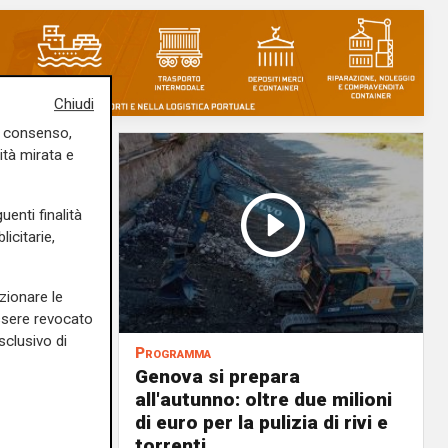
Chiudi
uo consenso,
ità mirata e
uenti finalità
icitarie,
zionare le
essere revocato
sclusivo di
Programma
va sarà
Genova si prepara
all'autunno: oltre due milioni
 trovare
di euro per la pulizia di rivi e
torrenti