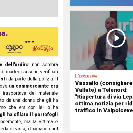
 dell'ordin
e non sembra
di martedì si sono verificati
L'esclusiva
sti
da parte della polizia. Il
Vassallo (consigliere
ove
un commerciante era
Vallate) a Telenord:
 trasportava del materiale
"Riapertura di via Le
ato da una donna che gli ha
ottima notizia per rid
uomo che era con lei lo ha
traffico in Valpolceve
gli ha sfilato il portafogli
elocemente, ma la vittima è
derla di vista, chiamando nel