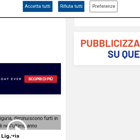
Accetta tutti
Rifiuta tutti
Preferenze
s
 Liguria,