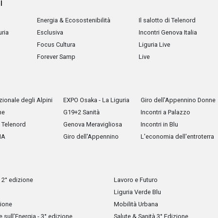
i
Energia & Ecosostenibilità
Il salotto di Telenord
uria
Esclusiva
Incontri Genova Italia
Focus Cultura
Liguria Live
Forever Samp
Live
ionale degli Alpini
EXPO Osaka - La Liguria
Giro dell'Appennino Donne
he
G19+2 Sanità
Incontri a Palazzo
Telenord
Genova Meravigliosa
Incontri in Blu
IA
Giro dell'Appennino
L'economia dell'entroterra
 2° edizione
Lavoro e Futuro
Liguria Verde Blu
zione
Mobilità Urbana
sull’Energia - 3° edizione
Salute & Sanità 3° Edizione