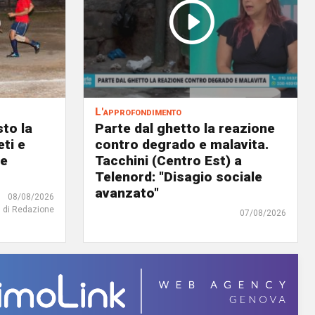
L'approfondimento
to la
Parte dal ghetto la reazione
eti e
contro degrado e malavita.
 e
Tacchini (Centro Est) a
Telenord: "Disagio sociale
avanzato"
08/08/2026
di Redazione
07/08/2026