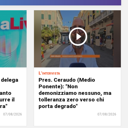
L'intervista
 delega
Pres. Ceraudo (Medio
Ponente): "Non
panto
demonizziamo nessuno, ma
urre il
tolleranza zero verso chi
ra"
porta degrado"
07/08/2026
07/08/2026