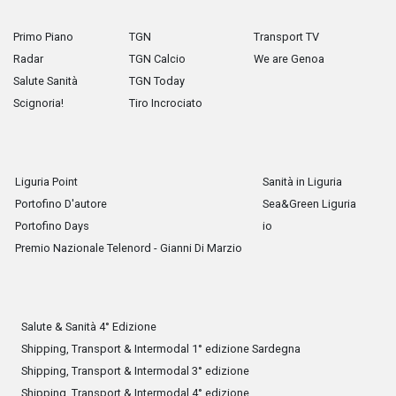
Primo Piano
TGN
Transport TV
Radar
TGN Calcio
We are Genoa
Salute Sanità
TGN Today
Scignoria!
Tiro Incrociato
Liguria Point
Sanità in Liguria
Portofino D'autore
Sea&Green Liguria
Portofino Days
io
Premio Nazionale Telenord - Gianni Di Marzio
Salute & Sanità 4° Edizione
Shipping, Transport & Intermodal 1° edizione Sardegna
Shipping, Transport & Intermodal 3° edizione
Shipping, Transport & Intermodal 4° edizione