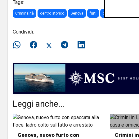
Tags:
Criminalità
centro storico
Genova
furti
polizia
coronaviru
Condividi:
Leggi anche...
Genova, nuovo furto con
Crimini in