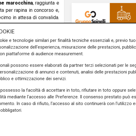
ne marocchina
, raggiunta e
ta per rapina in concorso e,
ecimo in attesa di convalida.
OOKIE
ro, impiegati in abiti civili
okie e tecnologie similari per finalità tecniche essenziali e, previo t
rsa ad una donna
, con tale
onalizzazione dell'esperienza, misurazione delle prestazioni, pubblic
o che la vittima non avesse
con piattaforme di audience measurement.
 che, per guadagnare la fuga,
sonali possono essere elaborati da partner terzi selezionati per le seg
 raggiunto dopo poco in Via
personalizzazione di annunci e contenuti, analisi delle prestazioni pubbl
 stato bloccato.
Si tratta di
blico e ottimizzazione dei servizi.
reato e destinatario di un
torio italiano
, a cui non ha
possesso la facoltà di accettare in toto, rifiutare in toto oppure sele
enza a Pubblico Ufficiale, è
alità mediante l'accesso alle Preferenze. Il consenso prestato può 
mento. In caso di rifiuto, l'accesso al sito continuerà con l'utilizzo e
Estate torrida
obbligatori.
Caldo atroce, a Geno
e sulla Liguria seguiteci sul
bollino rosso fino a
e
e su
Facebook
.
domenica. Ecco dove
il fresco