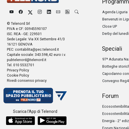
Programm
Agenda Liguria
Benvenuti in Lig
© Telenord Srl
Close UP
P.IVA e CF: 00945590107
Derby del lunedì
ISC. REA - GE: 229501
Sede Legale: Via XX Settembre 41/3
16121 GENOVA
Speciali
PEC:
contabilita@pec.telenord.it
Capitale sociale: 343.598,42 euro i.v.
97ª Adunata Naz
pubtelenord@telenord.it
Tel. 010 5532701
Botteghe storic
Privacy Policy
Capodanno con 
Cookie Policy
Rivedi consenso privacy
Convegno Reg4
Forum
Ecosostenibilita
Scarica l'App di Telenord
Ecosostenibilità
Energia - 2° edi
Forum Nazionale 