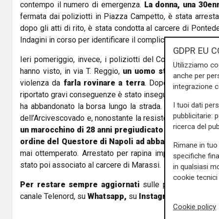
contempo il numero di emergenza.
La donna, una 30en
fermata dai poliziotti in Piazza Campetto, è stata arresta
dopo gli atti di rito, è stata condotta al carcere di Ponted
Indagini in corso per identificare il complice.
GDPR EU C
Ieri pomeriggio, invece, i poliziotti del Commissariato Cent
Utilizziamo co
hanno visto, in via T. Reggio,
un uomo strappare la bo
anche per pers
violenza da
farla rovinare a terra
. Dopo aver accertat
integrazione 
riportato gravi conseguenze è stato inseguito il rapinatore
I tuoi dati per
ha abbandonato la borsa lungo la strada. L’uomo è stato
pubblicitarie: 
dell’Arcivescovado e, nonostante la resistenza opposta, è
ricerca del pub
un marocchino di 28 anni pregiudicato per lo stesso 
ordine del Questore di Napoli ad abbandonate il terri
Rimane in tuo 
mai ottemperato. Arrestato per rapina impropria e resist
specifiche fin
stato poi associato al carcere di Marassi.
in qualsiasi mo
cookie tecnici 
Per restare sempre aggiornati
sulle principali notizi
canale Telenord, su
Whatsapp,
su
Instagram
,
su
Youtub
Cookie policy