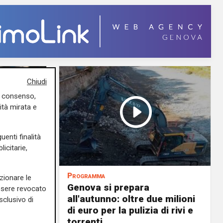
Chiudi
uo consenso,
ità mirata e
uenti finalità
icitarie,
Programma
zionare le
va sarà
Genova si prepara
essere revocato
all'autunno: oltre due milioni
sclusivo di
 trovare
di euro per la pulizia di rivi e
torrenti