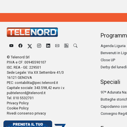
Programm
Agenda Liguria
Benvenuti in Lig
© Telenord Srl
Close UP
P.IVA e CF: 00945590107
Derby del lunedì
ISC. REA - GE: 229501
Sede Legale: Via XX Settembre 41/3
16121 GENOVA
Speciali
PEC:
contabilita@pec.telenord.it
Capitale sociale: 343.598,42 euro i.v.
97ª Adunata Naz
pubtelenord@telenord.it
Tel. 010 5532701
Botteghe storic
Privacy Policy
Capodanno con 
Cookie Policy
Rivedi consenso privacy
Convegno Reg4