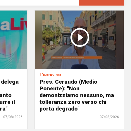
L'intervista
 delega
Pres. Ceraudo (Medio
Ponente): "Non
panto
demonizziamo nessuno, ma
urre il
tolleranza zero verso chi
ra"
porta degrado"
07/08/2026
07/08/2026