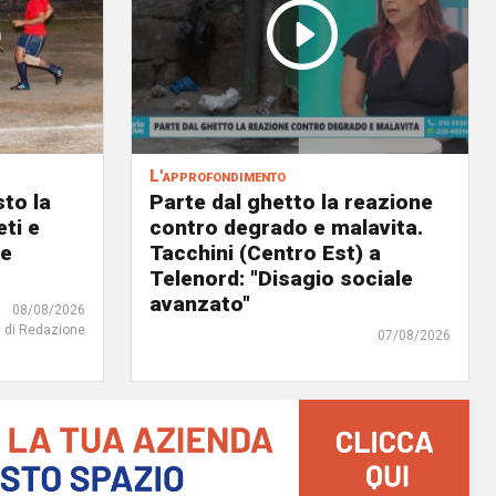
L'approfondimento
to la
Parte dal ghetto la reazione
eti e
contro degrado e malavita.
 e
Tacchini (Centro Est) a
Telenord: "Disagio sociale
avanzato"
08/08/2026
di Redazione
07/08/2026