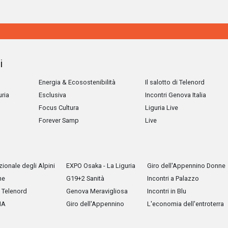
i
Energia & Ecosostenibilità
Il salotto di Telenord
uria
Esclusiva
Incontri Genova Italia
Focus Cultura
Liguria Live
Forever Samp
Live
ionale degli Alpini
EXPO Osaka - La Liguria
Giro dell'Appennino Donne
he
G19+2 Sanità
Incontri a Palazzo
Telenord
Genova Meravigliosa
Incontri in Blu
IA
Giro dell'Appennino
L'economia dell'entroterra