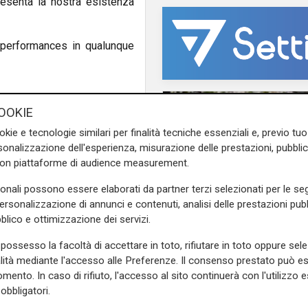
resenta la nostra esistenza
e performances in qualunque
OOKIE
e sulla Liguria seguiteci sul
okie e tecnologie similari per finalità tecniche essenziali e, previo t
e
e su
Facebook
.
onalizzazione dell'esperienza, misurazione delle prestazioni, pubblic
con piattaforme di audience measurement.
sonali possono essere elaborati da partner terzi selezionati per le seg
personalizzazione di annunci e contenuti, analisi delle prestazioni pubbl
blico e ottimizzazione dei servizi.
Estate torrida
possesso la facoltà di accettare in toto, rifiutare in toto oppure sele
Caldo atroce, a Geno
alità mediante l'accesso alle Preferenze. Il consenso prestato può 
bollino rosso fino a
mento. In caso di rifiuto, l'accesso al sito continuerà con l'utilizzo e
domenica. Ecco dove
obbligatori.
il fresco