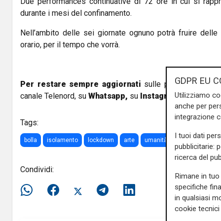
Due performances continuative di 72 ore in cui si rapp
durante i mesi del confinamento.
Nell’ambito delle sei giornate ognuno potrà fruire dell
orario, per il tempo che vorrà.
GDPR EU C
Per restare sempre aggiornati
sulle principali notizi
Utilizziamo co
canale Telenord, su
Whatsapp,
su
Instagram
,
su
Youtub
anche per pers
integrazione 
Tags:
I tuoi dati per
bolla
isolamento
lockdown
arte
umanità
pubblicitarie: 
ricerca del pub
Condividi:
Rimane in tuo 
specifiche fin
in qualsiasi mo
cookie tecnici 