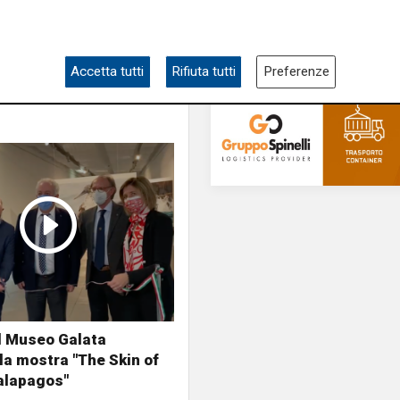
Accetta tutti
Rifiuta tutti
Preferenze
l Museo Galata
la mostra "The Skin of
alapagos"