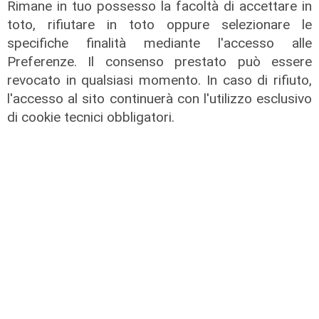
Rimane in tuo possesso la facoltà di accettare in
toto, rifiutare in toto oppure selezionare le
specifiche finalità mediante l'accesso alle
Preferenze. Il consenso prestato può essere
revocato in qualsiasi momento. In caso di rifiuto,
l'accesso al sito continuerà con l'utilizzo esclusivo
di cookie tecnici obbligatori.
L'esclusiva
Vassallo (consigliere delega
Vallate) a Telenord: "Riapertura di
via Lepanto ottima notizia per
ridurre il traffico in Valpolcevera"
07/08/2026