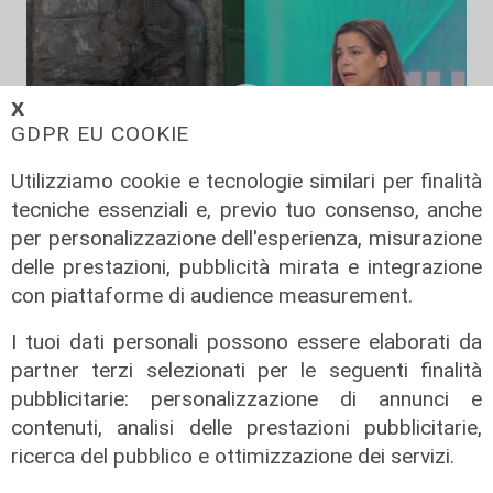
𝗫
GDPR EU COOKIE
Utilizziamo cookie e tecnologie similari per finalità
tecniche essenziali e, previo tuo consenso, anche
per personalizzazione dell'esperienza, misurazione
L'approfondimento
delle prestazioni, pubblicità mirata e integrazione
Parte dal ghetto la reazione contro
con piattaforme di audience measurement.
degrado e malavita. Tacchini
I tuoi dati personali possono essere elaborati da
(Centro Est) a Telenord: "Disagio
partner terzi selezionati per le seguenti finalità
sociale avanzato"
pubblicitarie: personalizzazione di annunci e
07/08/2026
contenuti, analisi delle prestazioni pubblicitarie,
ricerca del pubblico e ottimizzazione dei servizi.