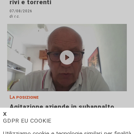
rivi e torrenti
07/08/2026
di r.c.
La posizione
Agitazione aziende in subappalto
Amt: la situazione secondo il
𝗫
GDPR EU COOKIE
vicepresidente Anav
06/08/2026
Utilizziamo cookie e tecnologie similari per finalità