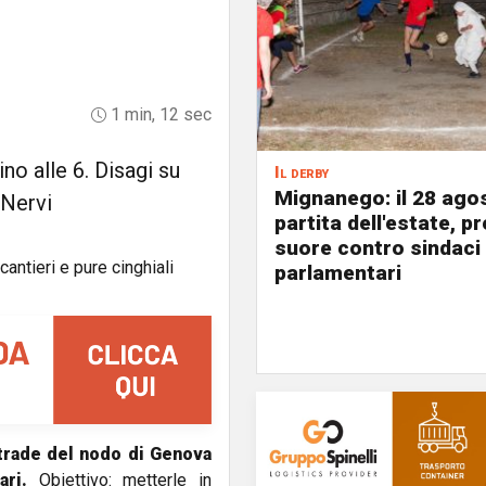
1 min, 12 sec
no alle 6. Disagi su
Il derby
Mignanego: il 28 agos
 Nervi
partita dell'estate, pr
suore contro sindaci
parlamentari
trade del nodo di Genova
ri.
Obiettivo: metterle in