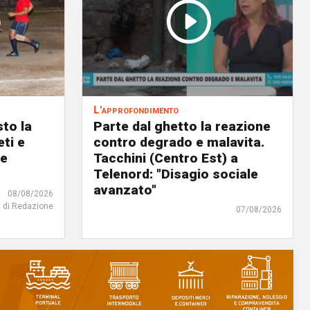
L'approfondimento
to la
Parte dal ghetto la reazione
eti e
contro degrado e malavita.
 e
Tacchini (Centro Est) a
Telenord: "Disagio sociale
avanzato"
08/08/2026
di Redazione
07/08/2026