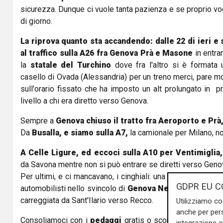
sicurezza. Dunque ci vuole tanta pazienza e se proprio v
di giorno.
La riprova quanto sta accandendo: dalle 22 di ieri e s
al traffico sulla A26 fra Genova Prà e Masone
in entram
la
statale del Turchino
dove fra l'altro si è formata 
casello di Ovada (Alessandria) per un treno merci, pare mo
sull'orario fissato che ha imposto un alt prolungato in 
livello a chi era diretto verso Genova.
Sempre a
Genova chiuso il tratto fra Aeroporto e Prà
Da
Busalla, e siamo sulla A7,
la camionale per Milano, no
A Celle Ligure, ed eccoci sulla A10 per Ventimiglia,
da Savona mentre non si può entrare se diretti verso Geno
Per ultimi, e ci mancavano, i cinghiali: una famiglia con pi
GDPR EU C
automobilisti nello svincolo di
Genova Nervi, sulla A12
d
carreggiata da Sant'Ilario verso Recco.
Utilizziamo co
anche per pers
Consoliamoci con i
pedaggi
gratis o scontati e la riaper