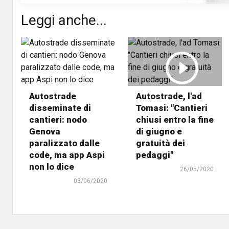
Leggi anche...
Autostrade
Autostrade, l'ad
disseminate di
Tomasi: "Cantieri
cantieri: nodo
chiusi entro la fine
Genova
di giugno e
paralizzato dalle
gratuità dei
code, ma app Aspi
pedaggi"
non lo dice
26/05/2020
03/06/2020