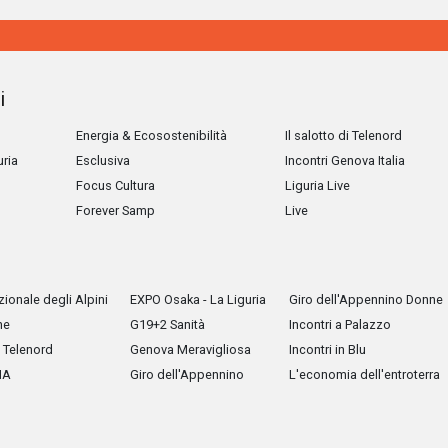
i
Energia & Ecosostenibilità
Il salotto di Telenord
uria
Esclusiva
Incontri Genova Italia
Focus Cultura
Liguria Live
Forever Samp
Live
ionale degli Alpini
EXPO Osaka - La Liguria
Giro dell'Appennino Donne
he
G19+2 Sanità
Incontri a Palazzo
Telenord
Genova Meravigliosa
Incontri in Blu
IA
Giro dell'Appennino
L'economia dell'entroterra