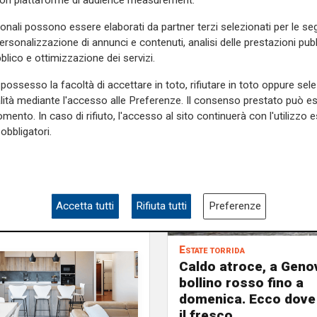
con piattaforme di audience measurement.
s. ossia fra Staglieno e
sonali possono essere elaborati da partner terzi selezionati per le seg
personalizzazione di annunci e contenuti, analisi delle prestazioni pubbl
e sulla Liguria seguiteci sul
blico e ottimizzazione dei servizi.
e
e su
Facebook
.
possesso la facoltà di accettare in toto, rifiutare in toto oppure sele
alità mediante l'accesso alle Preferenze. Il consenso prestato può 
mento. In caso di rifiuto, l'accesso al sito continuerà con l'utilizzo e
obbligatori.
Accetta tutti
Rifiuta tutti
Preferenze
Estate torrida
Caldo atroce, a Geno
bollino rosso fino a
domenica. Ecco dove
il fresco