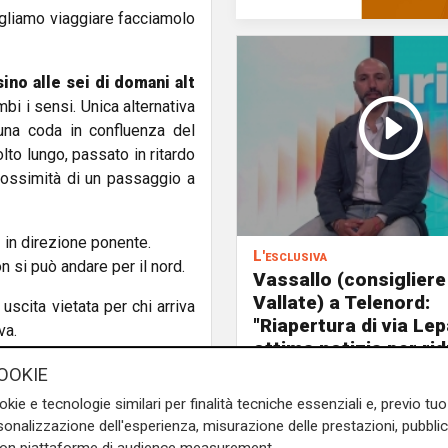
ogliamo viaggiare facciamolo
ino alle sei di domani alt
bi i sensi. Unica alternativa
una coda in confluenza del
lto lungo, passato in ritardo
prossimità di un passaggio a
,
in direzione ponente.
L'esclusiva
n si può andare per il nord.
Vassallo (consigliere
Vallate) a Telenord:
uscita vietata per chi arriva
"Riapertura di via Le
va.
ottima notizia per rid
ccoli è stata avvistata da più
traffico in Valpolceve
OOKIE
ove permane lo scambio di
okie e tecnologie similari per finalità tecniche essenziali e, previo t
onalizzazione dell'esperienza, misurazione delle prestazioni, pubblic
tura prima del previsto della