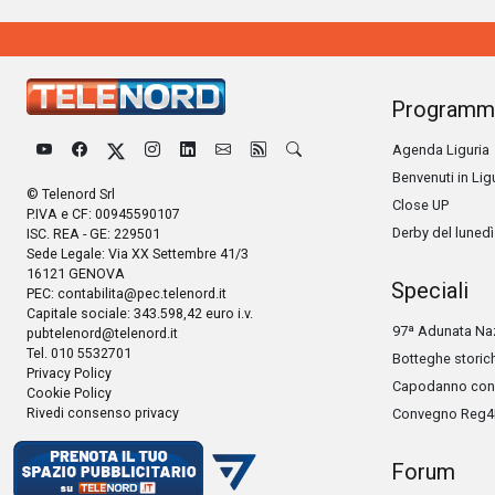
Programm
Agenda Liguria
Benvenuti in Lig
© Telenord Srl
Close UP
P.IVA e CF: 00945590107
Derby del lunedì
ISC. REA - GE: 229501
Sede Legale: Via XX Settembre 41/3
16121 GENOVA
Speciali
PEC:
contabilita@pec.telenord.it
Capitale sociale: 343.598,42 euro i.v.
97ª Adunata Naz
pubtelenord@telenord.it
Tel. 010 5532701
Botteghe storic
Privacy Policy
Capodanno con 
Cookie Policy
Rivedi consenso privacy
Convegno Reg4
Forum