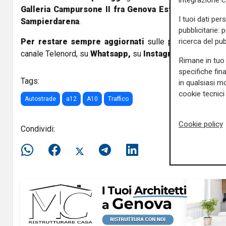
integrazione 
Galleria Campursone II fra Genova Est e Genova Ove
I tuoi dati per
Sampierdarena
.
pubblicitarie: 
Per restare sempre aggiornati
sulle principali notizi
ricerca del pub
canale Telenord, su
Whatsapp,
su
Instagram
,
su
Youtub
Rimane in tuo 
specifiche fin
Tags:
in qualsiasi mo
cookie tecnici 
Autostrade
a12
A10
Traffico
Cookie policy
Condividi: