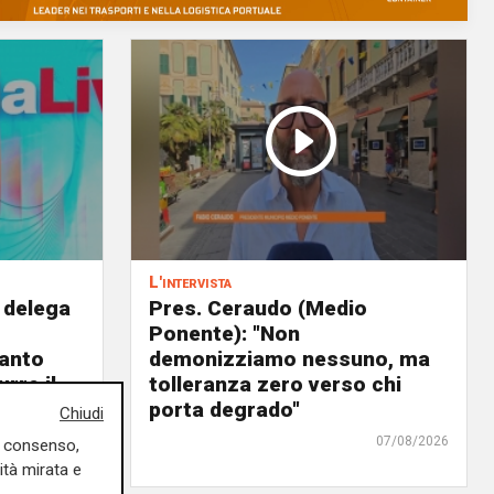
L'intervista
 delega
Pres. Ceraudo (Medio
Ponente): "Non
panto
demonizziamo nessuno, ma
urre il
tolleranza zero verso chi
ra"
porta degrado"
Chiudi
07/08/2026
07/08/2026
uo consenso,
ità mirata e