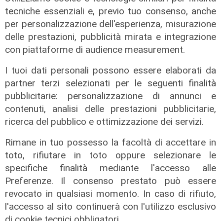
tecniche essenziali e, previo tuo consenso, anche
per personalizzazione dell'esperienza, misurazione
delle prestazioni, pubblicità mirata e integrazione
con piattaforme di audience measurement.
I tuoi dati personali possono essere elaborati da
L'esclusiva
partner terzi selezionati per le seguenti finalità
Vassallo (consigliere delega
pubblicitarie: personalizzazione di annunci e
Vallate) a Telenord: "Riapertura di
contenuti, analisi delle prestazioni pubblicitarie,
via Lepanto ottima notizia per
ricerca del pubblico e ottimizzazione dei servizi.
ridurre il traffico in Valpolcevera"
07/08/2026
Rimane in tuo possesso la facoltà di accettare in
toto, rifiutare in toto oppure selezionare le
specifiche finalità mediante l'accesso alle
Preferenze. Il consenso prestato può essere
revocato in qualsiasi momento. In caso di rifiuto,
l'accesso al sito continuerà con l'utilizzo esclusivo
di cookie tecnici obbligatori.