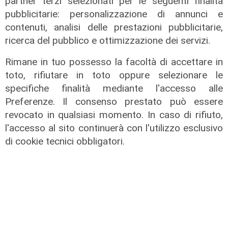
partner terzi selezionati per le seguenti finalità
pubblicitarie: personalizzazione di annunci e
contenuti, analisi delle prestazioni pubblicitarie,
ricerca del pubblico e ottimizzazione dei servizi.
Rimane in tuo possesso la facoltà di accettare in
toto, rifiutare in toto oppure selezionare le
specifiche finalità mediante l'accesso alle
la testimonianza
Preferenze. Il consenso prestato può essere
Amt, il sindacalista autista: "In 36
revocato in qualsiasi momento. In caso di rifiuto,
anni quante cose sono cambiate"
l'accesso al sito continuerà con l'utilizzo esclusivo
di cookie tecnici obbligatori.
22/01/2026
di Anna Li Vigni