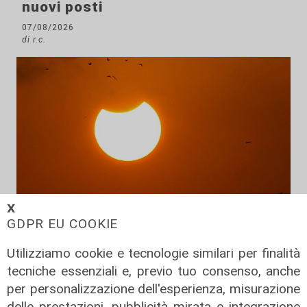
nuovi posti
07/08/2026
di r.c.
𝗫
Prevenzione
GDPR EU COOKIE
Il 12 agosto eclissi di sole,
Utilizziamo cookie e tecnologie similari per finalità
l'appello: "Non guardatela senza
tecniche essenziali e, previo tuo consenso, anche
protezioni"
per personalizzazione dell'esperienza, misurazione
06/08/2026
delle prestazioni, pubblicità mirata e integrazione
di F.S.