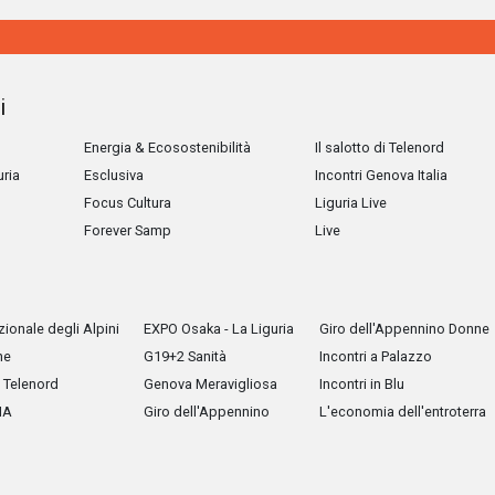
i
Energia & Ecosostenibilità
Il salotto di Telenord
uria
Esclusiva
Incontri Genova Italia
Focus Cultura
Liguria Live
Forever Samp
Live
ionale degli Alpini
EXPO Osaka - La Liguria
Giro dell'Appennino Donne
he
G19+2 Sanità
Incontri a Palazzo
Telenord
Genova Meravigliosa
Incontri in Blu
IA
Giro dell'Appennino
L'economia dell'entroterra