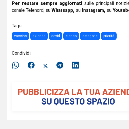
Per restare sempre aggiornati
sulle principali notizi
canale Telenord, su
Whatsapp,
su
Instagram
,
su
Youtub
Tags:
vaccino
azienda
covid
elenco
categorie
priorità
Condividi: