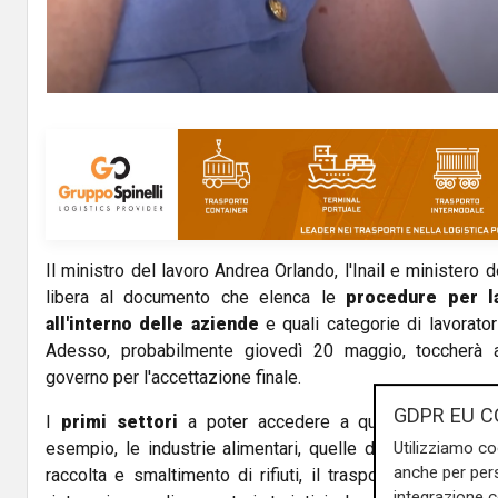
Il ministro del lavoro Andrea Orlando, l'Inail e ministero d
libera al documento che elenca le
procedure per la
all'interno delle aziende
e quali categorie di lavorator
Adesso, probabilmente giovedì 20 maggio, toccherà al
governo per l'accettazione finale.
GDPR EU C
I
primi settori
a poter accedere a questo nuovo can
Utilizziamo co
esempio, le industrie alimentari, quelle della fabbricazion
anche per pers
raccolta e smaltimento di rifiuti, il trasporto marittimo e
integrazione 