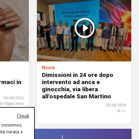
Novità
Dimissioni in 24 ore dopo
rmaci in
intervento ad anca e
ginocchia, via libera
all'ospedale San Martino
05/08/2026
di Filippo Serio
05/08/2026
di r.c.
Chiudi
uo consenso,
ità mirata e