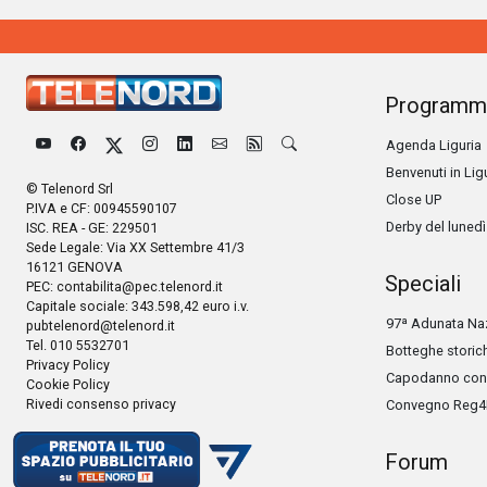
Programm
Agenda Liguria
Benvenuti in Lig
© Telenord Srl
Close UP
P.IVA e CF: 00945590107
Derby del lunedì
ISC. REA - GE: 229501
Sede Legale: Via XX Settembre 41/3
16121 GENOVA
Speciali
PEC:
contabilita@pec.telenord.it
Capitale sociale: 343.598,42 euro i.v.
97ª Adunata Naz
pubtelenord@telenord.it
Tel. 010 5532701
Botteghe storic
Privacy Policy
Capodanno con 
Cookie Policy
Rivedi consenso privacy
Convegno Reg4
Forum