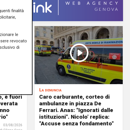
uenti finalità
icitarie,
zionare le
essere revocato
sclusivo di
La denuncia
, è fuori
Caro carburante, corteo di
overata
ambulanze in piazza De
anno
Ferrari. Anas: "Ignorati dalle
io"
istituzioni". Nicolo' replica:
"Accuse senza fondamento"
03/08/2026