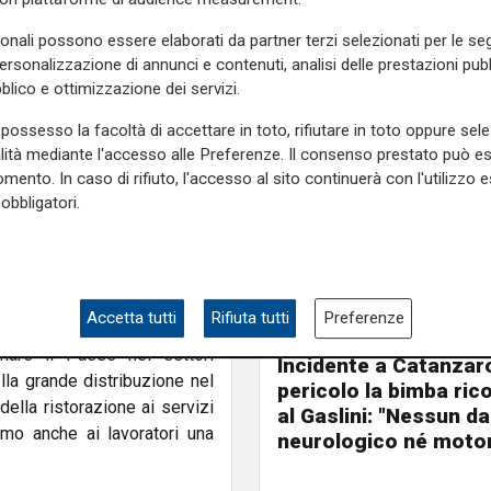
oduzione cinematografica, e
ercito di circa 6 milioni e
sonali possono essere elaborati da partner terzi selezionati per le seg
 priorità, anche se secondo le
personalizzazione di annunci e contenuti, analisi delle prestazioni pubbl
cevuto almeno la prima dose
blico e ottimizzazione dei servizi.
se alla vaccinazione.
possesso la facoltà di accettare in toto, rifiutare in toto oppure sele
e
terza fascia
di priorità,
alità mediante l'accesso alle Preferenze. Il consenso prestato può 
mento. In caso di rifiuto, l'accesso al sito continuerà con l'utilizzo e
ll'edilizia: altri 6 milioni di
obbligatori.
accinati almeno con la prima
ali dell'industria. In tutto,
ottratti coloro che hanno già
Accetta tutti
Rifiuta tutti
Preferenze
 coloro che in questi mesi di
Il miracolo
mare il Paese nei settori
Incidente a Catanzaro
lla grande distribuzione nel
pericolo la bimba ric
 della ristorazione ai servizi
al Gaslini: "Nessun d
amo anche ai lavoratori una
neurologico né motor