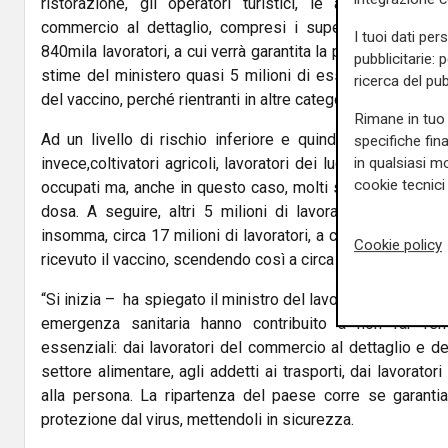
ristorazione, gli operatori turistici, le attività di pr
commercio al dettaglio, compresi i supermercati. Un es
I tuoi dati per
840mila lavoratori, a cui verrà garantita la prima fascia di
pubblicitarie: 
stime del ministero quasi 5 milioni di essi hanno già ri
ricerca del pub
del vaccino, perché rientranti in altre categorie già ammes
Rimane in tuo 
Ad un livello di rischio inferiore e quindi in
seconda
specifiche fin
in qualsiasi mo
invece,coltivatori agricoli, lavoratori dei luoghi di culto e de
cookie tecnici 
occupati ma, anche in questo caso, molti sono già stati v
dosa. A seguire, altri 5 milioni di lavoratori, molti dei qu
insomma, circa 17 milioni di lavoratori, a cui però vanno s
Cookie policy
ricevuto il vaccino, scendendo così a circa 12 milioni.
“Si inizia – ha spiegato il ministro del lavoro Orlando – da
emergenza sanitaria hanno contribuito a non far fer
essenziali: dai lavoratori del commercio al dettaglio e de
settore alimentare, agli addetti ai trasporti, dai lavoratori
alla persona. La ripartenza del paese corre se garanti
protezione dal virus, mettendoli in sicurezza.