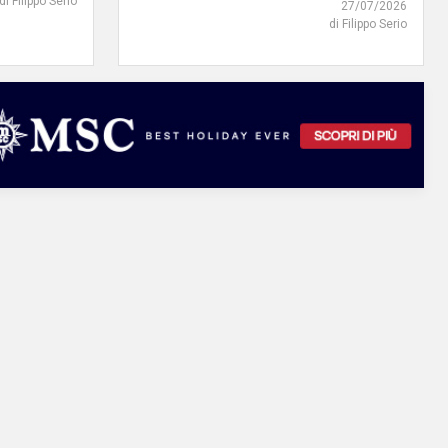
di Filippo Serio
27/07/2026
di Filippo Serio