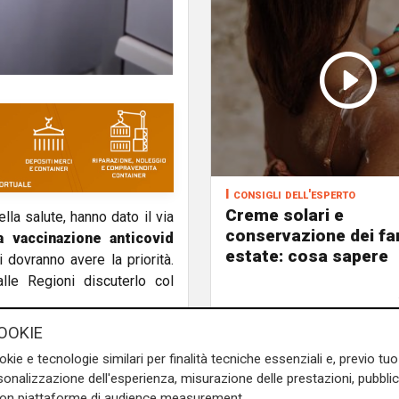
I consigli dell'esperto
Creme solari e
ella salute, hanno dato il via
conservazione dei fa
 vaccinazione anticovid
estate: cosa sapere
i dovranno avere la priorità.
le Regioni discuterlo col
OOKIE
ale vaccinale saranno, ad
okie e tecnologie similari per finalità tecniche essenziali e, previo t
e di articoli in pelle, della
onalizzazione dell'esperienza, misurazione delle prestazioni, pubblic
 aereo, i servizi postali, la
con piattaforme di audience measurement.