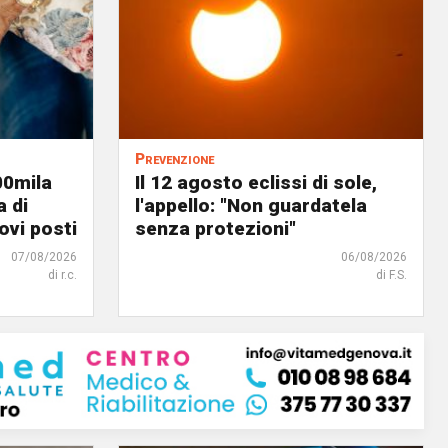
Prevenzione
00mila
Il 12 agosto eclissi di sole,
a di
l'appello: "Non guardatela
ovi posti
senza protezioni"
07/08/2026
06/08/2026
di r.c.
di F.S.