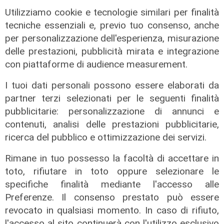
Afa
Utilizziamo cookie e tecnologie similari per finalità
Caldo in Liguria, bollino rosso anche
tecniche essenziali e, previo tuo consenso, anche
sabato: settimo giorno consecutivo
per personalizzazione dell'esperienza, misurazione
delle prestazioni, pubblicità mirata e integrazione
06/08/2026
di F.S.
con piattaforme di audience measurement.
I tuoi dati personali possono essere elaborati da
partner terzi selezionati per le seguenti finalità
pubblicitarie: personalizzazione di annunci e
contenuti, analisi delle prestazioni pubblicitarie,
ricerca del pubblico e ottimizzazione dei servizi.
Rimane in tuo possesso la facoltà di accettare in
toto, rifiutare in toto oppure selezionare le
specifiche finalità mediante l'accesso alle
Preferenze. Il consenso prestato può essere
revocato in qualsiasi momento. In caso di rifiuto,
l'accesso al sito continuerà con l'utilizzo esclusivo