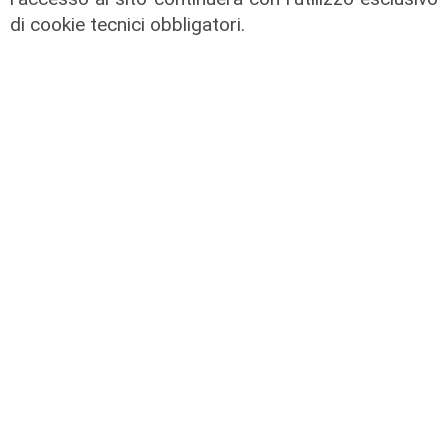
di cookie tecnici obbligatori.
IRE, insediato il nuovo Consiglio di
Amministrazione: il presidente è
Giovanni Calisi
06/08/2026
di Redazione
Le novità
Ass. Viscogliosi a Telenord: "A