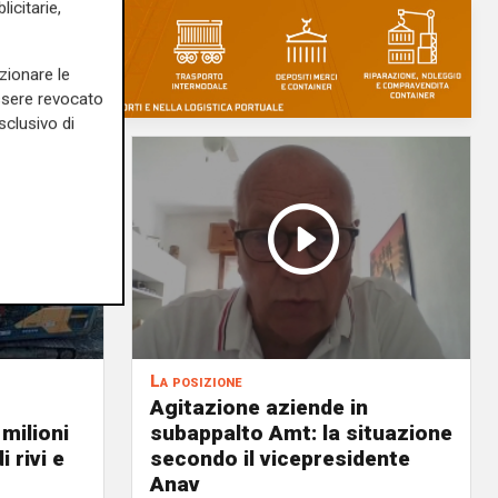
icitarie,
zionare le
essere revocato
sclusivo di
La posizione
Agitazione aziende in
 milioni
subappalto Amt: la situazione
i rivi e
secondo il vicepresidente
Anav