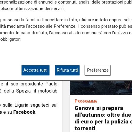
personalizzazione di annunci e contenuti, analisi delle prestazioni pubbl
ha offerto omaggi ai bambini
blico e ottimizzazione dei servizi.
ciazione Benefica Amici di
possesso la facoltà di accettare in toto, rifiutare in toto oppure sele
ria Ferrari Club Portofino
alità mediante l'accesso alle Preferenze. Il consenso prestato può 
mento. In caso di rifiuto, l'accesso al sito continuerà con l'utilizzo e
obbligatori.
orze dell'ordine, il corteo
salotto buono": una quindicina
 da turisti in via Roma e in
e Europa .
Accetta tutti
Rifiuta tutti
Preferenze
il club ferrarista portofinese,
 e il suo presidente Paolo
S della Spezia, il motoclub
Programma
e sulla Liguria seguiteci sul
Genova si prepara
e
e su
Facebook
.
all'autunno: oltre due
di euro per la pulizia d
torrenti