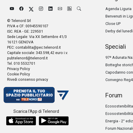
Agenda Liguria
Benvenuti in Lig
© Telenord Srl
Close UP
P.IVA e CF: 00945590107
Derby del lunedì
ISC. REA - GE: 229501
Sede Legale: Via XX Settembre 41/3
16121 GENOVA
Speciali
PEC:
contabilita@pec.telenord.it
Capitale sociale: 343.598,42 euro i.v.
97ª Adunata Naz
pubtelenord@telenord.it
Tel. 010 5532701
Botteghe storic
Privacy Policy
Capodanno con 
Cookie Policy
Rivedi consenso privacy
Convegno Reg4
Forum
Ecosostenibilita
Scarica l'App di Telenord
Ecosostenibilità
Energia - 2° edi
Forum Nazionale 