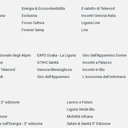
Energia & Ecosostenibilità
Il salotto di Telenord
uria
Esclusiva
Incontri Genova Italia
Focus Cultura
Liguria Live
Forever Samp
Live
ionale degli Alpini
EXPO Osaka - La Liguria
Giro dell'Appennino Donne
he
G19+2 Sanità
Incontri a Palazzo
Telenord
Genova Meravigliosa
Incontri in Blu
IA
Giro dell'Appennino
L'economia dell'entroterra
 2° edizione
Lavoro e Futuro
Liguria Verde Blu
zione
Mobilità Urbana
sull’Energia - 3° edizione
Salute & Sanità 3° Edizione