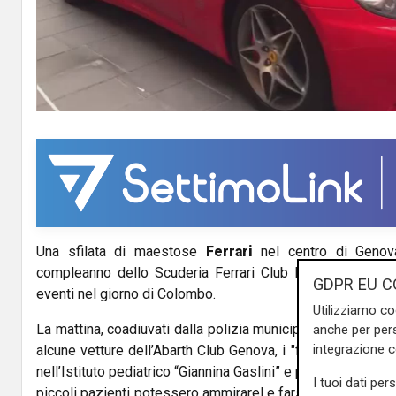
l
a
y
V
i
d
Una sfilata di maestose
Ferrari
nel centro di Genov
e
compleanno dello Scuderia Ferrari Club Portofino, festa
GDPR EU C
o
eventi nel giorno di Colombo.
Utilizziamo co
La mattina, coadiuvati dalla polizia municipale di Marassi e
anche per pers
integrazione 
alcune vetture dell’Abarth Club Genova, i "ferraristi" hanno
nell’Istituto pediatrico “Giannina Gaslini” e parcheggiare le
I tuoi dati per
piccoli pazienti potessero ammirarel e farsi fotografare vic