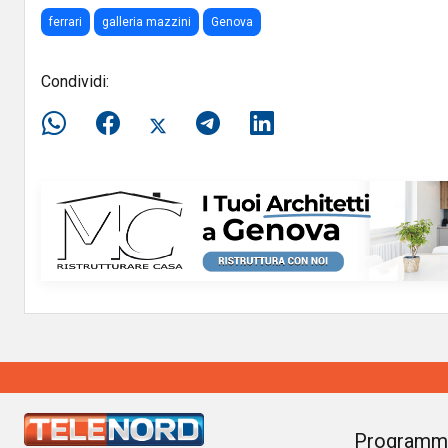
ferrari
galleria mazzini
Genova
Condividi:
Programm