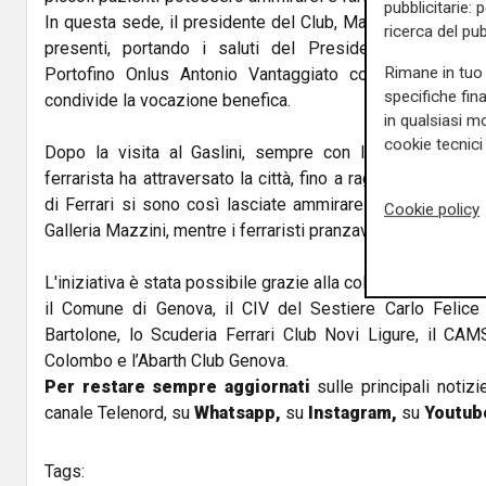
pubblicitarie: 
In questa sede, il presidente del Club, Matteo Monzani, 
ricerca del pub
presenti, portando i saluti del Presidente dell’Asso
Rimane in tuo 
Portofino Onlus Antonio Vantaggiato con cui lo Scude
specifiche fin
condivide la vocazione benefica.
in qualsiasi mo
cookie tecnici 
Dopo la visita al Gaslini, sempre con la scorta delle f
ferrarista ha attraversato la città, fino a raggiungerne il "
di Ferrari si sono così lasciate ammirare dai genovesi e
Cookie policy
Galleria Mazzini, mentre i ferraristi pranzavano al ristorant
L'iniziativa è stata possibile grazie alla collaborazione tra 
il Comune di Genova, il CIV del Sestiere Carlo Felice
Bartolone, lo Scuderia Ferrari Club Novi Ligure, il CAM
Colombo e l’Abarth Club Genova.
Per restare sempre aggiornati
sulle principali notizi
canale Telenord, su
Whatsapp,
su
Instagram
,
su
Youtub
Tags: