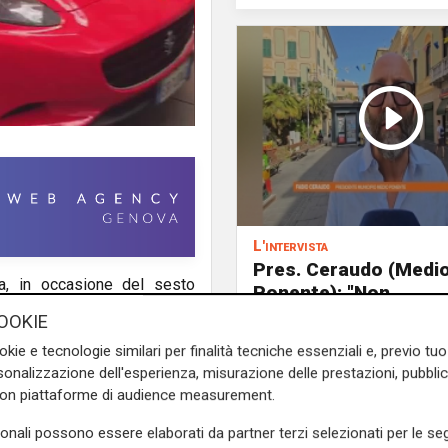
L'intervista
Pres. Ceraudo (Medi
a, in occasione del sesto
Ponente): "Non
 celebrata con una serie di
demonizziamo nessu
OOKIE
tolleranza zero verso
okie e tecnologie similari per finalità tecniche essenziali e, previo t
porta degrado"
 dalla Polizia di Stato, e da
onalizzazione dell'esperienza, misurazione delle prestazioni, pubblic
con piattaforme di audience measurement.
 avuto l’occasione di entrare
 loro fuoriserie in modo che i
sonali possono essere elaborati da partner terzi selezionati per le seg
ino alle auto dei loro sogni.