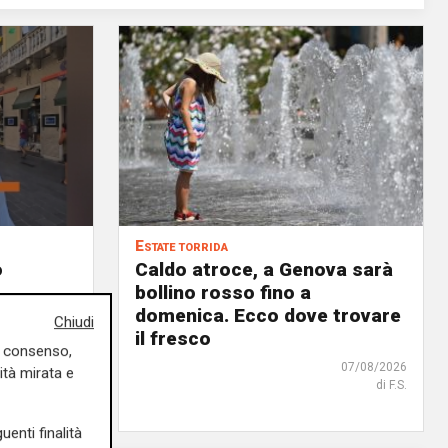
Estate torrida
o
Caldo atroce, a Genova sarà
bollino rosso fino a
no, ma
domenica. Ecco dove trovare
Chiudi
 chi
il fresco
uo consenso,
07/08/2026
ità mirata e
di F.S.
07/08/2026
uenti finalità