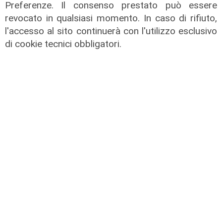
Preferenze. Il consenso prestato può essere
05/08/2026
revocato in qualsiasi momento. In caso di rifiuto,
l'accesso al sito continuerà con l'utilizzo esclusivo
di cookie tecnici obbligatori.
Le posizioni
Barricate sulle linee extraurbane a
integrazione delle linee Amt
05/08/2026