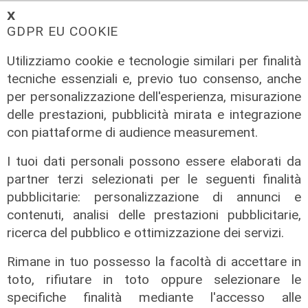
06/08/2026
𝗫
di F.S.
GDPR EU COOKIE
Utilizziamo cookie e tecnologie similari per finalità
tecniche essenziali e, previo tuo consenso, anche
per personalizzazione dell'esperienza, misurazione
delle prestazioni, pubblicità mirata e integrazione
con piattaforme di audience measurement.
I tuoi dati personali possono essere elaborati da
partner terzi selezionati per le seguenti finalità
pubblicitarie: personalizzazione di annunci e
Le novità
contenuti, analisi delle prestazioni pubblicitarie,
Ass. Viscogliosi a Telenord: "A
ricerca del pubblico e ottimizzazione dei servizi.
Puntavagno un'area cani al posto di
Rimane in tuo possesso la facoltà di accettare in
Mondobimbo 2. La pizzeria verrà
toto, rifiutare in toto oppure selezionare le
abbattuta, ampia area si affaccerà
specifiche finalità mediante l'accesso alle
su skate park"