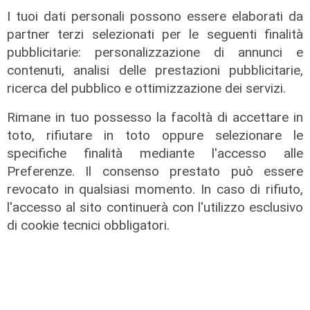
L'assessore Nicolo' a Telenord: "Con
I tuoi dati personali possono essere elaborati da
le Case di Comunità meno pressione
partner terzi selezionati per le seguenti finalità
sui PS. Entro l'anno un nuovo bando
pubblicitarie: personalizzazione di annunci e
per infermieri"
contenuti, analisi delle prestazioni pubblicitarie,
09/08/2026
ricerca del pubblico e ottimizzazione dei servizi.
di Filippo Serio
Rimane in tuo possesso la facoltà di accettare in
toto, rifiutare in toto oppure selezionare le
specifiche finalità mediante l'accesso alle
Preferenze. Il consenso prestato può essere
revocato in qualsiasi momento. In caso di rifiuto,
l'accesso al sito continuerà con l'utilizzo esclusivo
di cookie tecnici obbligatori.
I consigli dell'esperto