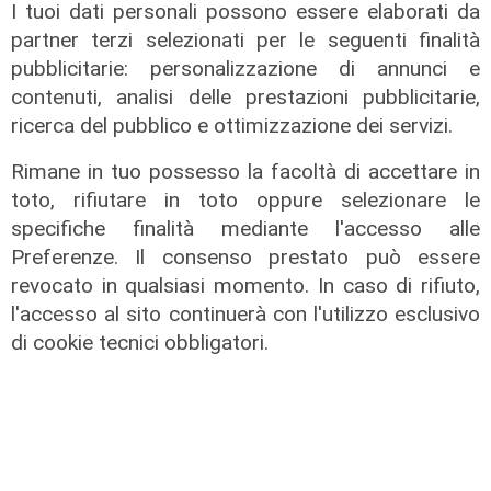
I tuoi dati personali possono essere elaborati da
l'appello: "Non guardatela senza
protezioni"
partner terzi selezionati per le seguenti finalità
pubblicitarie: personalizzazione di annunci e
06/08/2026
di F.S.
contenuti, analisi delle prestazioni pubblicitarie,
ricerca del pubblico e ottimizzazione dei servizi.
Rimane in tuo possesso la facoltà di accettare in
toto, rifiutare in toto oppure selezionare le
specifiche finalità mediante l'accesso alle
Preferenze. Il consenso prestato può essere
revocato in qualsiasi momento. In caso di rifiuto,
l'accesso al sito continuerà con l'utilizzo esclusivo
di cookie tecnici obbligatori.
I consigli dell'esperto
Creme solari e conservazione dei