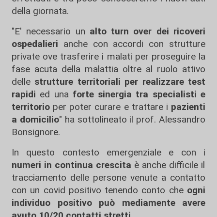
della giornata.
"E' necessario un
alto turn over dei ricoveri
ospedalieri
anche con accordi con strutture
private ove trasferire i malati per proseguire la
fase acuta della malattia oltre al ruolo attivo
delle
strutture territoriali per realizzare test
rapidi
ed una
forte sinergia tra specialisti e
territorio
per poter curare e trattare i
pazienti
a domicilio
" ha sottolineato il prof. Alessandro
Bonsignore.
In questo contesto emergenziale e con i
numeri in continua crescita
è anche difficile il
tracciamento delle persone venute a contatto
con un covid positivo tenendo conto che
ogni
individuo positivo può mediamente avere
avuto 10/20 contatti stretti
.