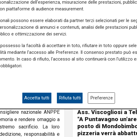
tenso, anche l’Associazione
onalizzazione dell'esperienza, misurazione delle prestazioni, pubblic
con piattaforme di audience measurement.
’iniziativa, con la presenza
ere della sezione di Genova
sonali possono essere elaborati da partner terzi selezionati per le seg
abaro associativo.
personalizzazione di annunci e contenuti, analisi delle prestazioni pubbl
blico e ottimizzazione dei servizi.
 custodisce i nomi di 4.675
cchita da importanti opere
possesso la facoltà di accettare in toto, rifiutare in toto oppure sele
San Giorgio con le Vittorie di
alità mediante l'accesso alle Preferenze. Il consenso prestato può 
ghi della memoria cittadina.
mento. In caso di rifiuto, l'accesso al sito continuerà con l'utilizzo e
obbligatori.
a da Roberto Martinelli) ha
iative dedicate al ricordo di
endo con Assoarma e le altre
a e i valori fondanti delle
Accetta tutti
Rifiuta tutti
Preferenze
Le novità
Ass. Viscogliosi a Te
consigliere nazionale ANPPE
"A Puntavagno un'area
 memoria e rendere omaggio a
posto di Mondobimbo
stremo sacrificio. La loro
pizzeria verrà abbatt
edizione, responsabilità e