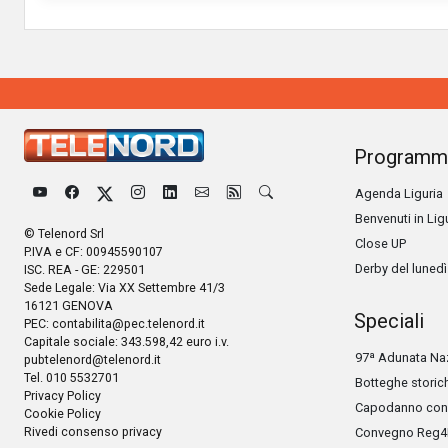
Programm
Agenda Liguria
Benvenuti in Lig
© Telenord Srl
Close UP
P.IVA e CF: 00945590107
Derby del lunedì
ISC. REA - GE: 229501
Sede Legale: Via XX Settembre 41/3
16121 GENOVA
Speciali
PEC:
contabilita@pec.telenord.it
Capitale sociale: 343.598,42 euro i.v.
97ª Adunata Naz
pubtelenord@telenord.it
Tel. 010 5532701
Botteghe storic
Privacy Policy
Capodanno con 
Cookie Policy
Rivedi consenso privacy
Convegno Reg4