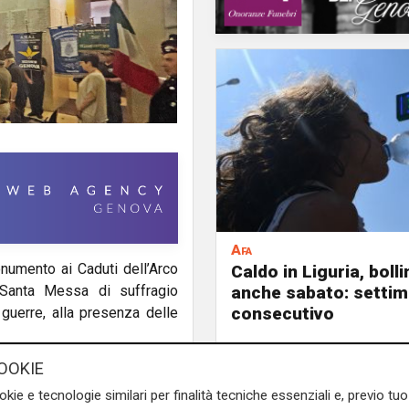
Afa
numento ai Caduti dell’Arco
Caldo in Liguria, boll
anche sabato: settim
le Santa Messa di suffragio
consecutivo
guerre, alla presenza delle
OOKIE
tare don Fabio Pagnin, ha
 segno del sacrificio e dei
okie e tecnologie similari per finalità tecniche essenziali e, previo t