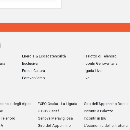
i
Energia & Ecosostenibilità
Il salotto di Telenord
uria
Esclusiva
Incontri Genova Italia
Focus Cultura
Liguria Live
Forever Samp
Live
ionale degli Alpini
EXPO Osaka - La Liguria
Giro dell'Appennino Donne
he
G19+2 Sanità
Incontri a Palazzo
Telenord
Genova Meravigliosa
Incontri in Blu
IA
Giro dell'Appennino
L'economia dell'entroterra