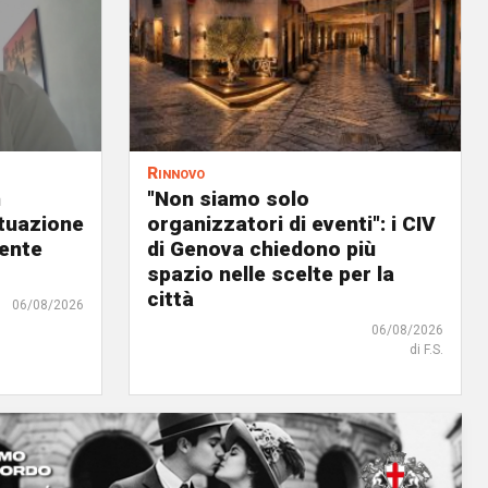
Rinnovo
n
"Non siamo solo
ituazione
organizzatori di eventi": i CIV
dente
di Genova chiedono più
spazio nelle scelte per la
città
06/08/2026
06/08/2026
di F.S.