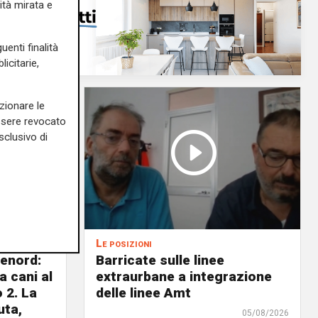
ità mirata e
uenti finalità
icitarie,
zionare le
essere revocato
sclusivo di
Le posizioni
lenord:
Barricate sulle linee
 cani al
extraurbane a integrazione
 2. La
delle linee Amt
uta,
05/08/2026