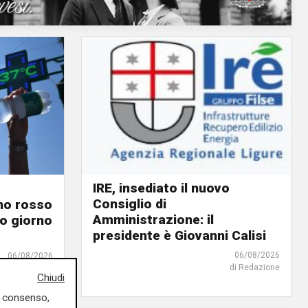
IRE, insediato il nuovo
Consiglio di
ino rosso
Amministrazione: il
o giorno
presidente è Giovanni Calisi
06/08/2026
06/08/2026
di Redazione
di F.S.
Chiudi
uo consenso,