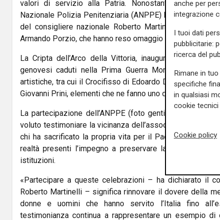
valori di servizio alla Patria. Nonostante il caldo in
anche per pers
integrazione 
Nazionale Polizia Penitenziaria (ANPPE) ha preso parte all
del consigliere nazionale Roberto Martinelli e dell’alfi
I tuoi dati per
Armando Porzio, che hanno reso omaggio ai Caduti con il l
pubblicitarie: 
ricerca del pub
La Cripta dell’Arco della Vittoria, inaugurata nel 1931,
genovesi caduti nella Prima Guerra Mondiale ed è arri
Rimane in tuo 
artistiche, tra cui il Crocifisso di Edoardo De Albertis e il 
specifiche fin
Giovanni Prini, elementi che ne fanno uno dei principali luo
in qualsiasi mo
cookie tecnici 
La partecipazione dell’ANPPE (foto gentilmente concess
voluto testimoniare la vicinanza dell’associazione alle iniz
Cookie policy
chi ha sacrificato la propria vita per il Paese, condivid
realtà presenti l’impegno a preservare la memoria storic
istituzioni.
«Partecipare a queste celebrazioni – ha dichiarato il 
Roberto Martinelli – significa rinnovare il dovere della
donne e uomini che hanno servito l’Italia fino all’e
testimonianza continua a rappresentare un esempio di d