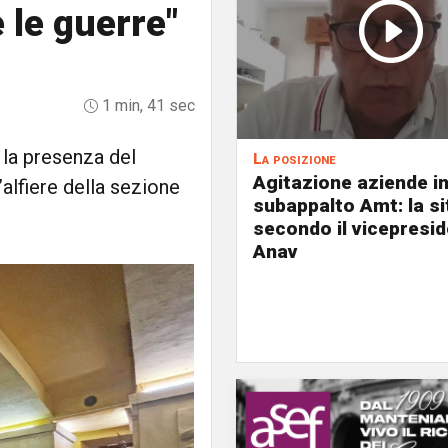
e le guerre"
1 min, 41 sec
n la presenza del
La posizione
Agitazione aziende i
’alfiere della sezione
subappalto Amt: la s
secondo il vicepresi
Anav