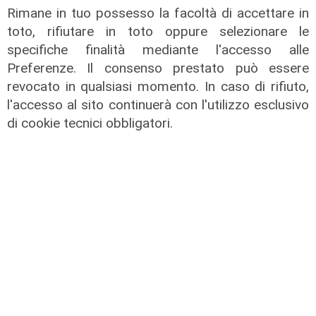
Il finanziamento
Rimane in tuo possesso la facoltà di accettare in
Regione: incrementato di un milione
toto, rifiutare in toto oppure selezionare le
il bando per l'innovazione
specifiche finalità mediante l'accesso alle
nell'agricoltura
Preferenze. Il consenso prestato può essere
revocato in qualsiasi momento. In caso di rifiuto,
04/08/2026
di Redazione
l'accesso al sito continuerà con l'utilizzo esclusivo
di cookie tecnici obbligatori.