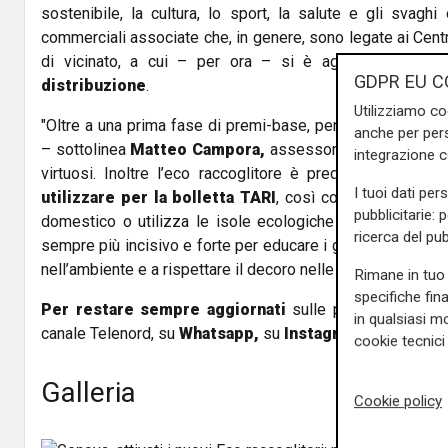
sostenibile, la cultura, lo sport, la salute e gli svaghi 
commerciali associate che, in genere, sono legate ai Centri
di vicinato, a cui – per ora – si è aggiunta a
nche 
GDPR EU C
distribuzione
.
Utilizziamo co
"Oltre a una prima fase di premi-base, pensiamo
anche a
anche per pers
– sottolinea
Matteo Campora,
assessore all’ambiente co
integrazione 
virtuosi. Inoltre l’eco raccoglitore è predisposto anche
I tuoi dati per
utilizzare per la bolletta TARI
, così come accade per 
pubblicitarie: 
domestico o utilizza le isole ecologiche per i propri rif
ricerca del pub
sempre più incisivo e forte per educare i genovesi a non
nell’ambiente e a rispettare il decoro nelle nostre strade".
Rimane in tuo 
specifiche fin
Per restare sempre aggiornati
sulle principali notizi
in qualsiasi mo
canale Telenord, su
Whatsapp,
su
Instagram
,
su
Youtub
cookie tecnici 
Galleria
Cookie policy