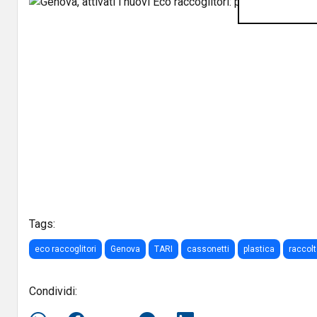
Precedente
Tags:
eco raccoglitori
Genova
TARI
cassonetti
plastica
raccol
Condividi: