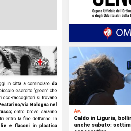
gi in città a cominciare
da
piccolo esercito “green” che
i eco-raccoglitori si trovano
Pestarino/via Bologna nel
Afa
Rusca
; entro breve saranno
Caldo in Liguria, boll
ri entro la fine dell’anno. In
anche sabato: settim
ie e flaconi in plastica