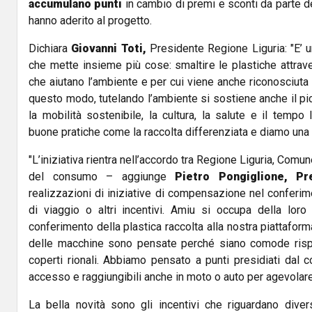
accumulano punti
in cambio di premi e sconti da parte del
hanno aderito al progetto.
Dichiara
Giovanni Toti,
Presidente Regione Liguria: "E’ u
che mette insieme più cose: smaltire le plastiche attrav
che aiutano l’ambiente e per cui viene anche riconosciuta un
questo modo, tutelando l’ambiente si sostiene anche il pi
la mobilità sostenibile, la cultura, la salute e il tempo 
buone pratiche come la raccolta differenziata e diamo una
"L’iniziativa rientra nell’accordo tra Regione Liguria, Comu
del consumo – aggiunge
Pietro Pongiglione, P
realizzazioni di iniziative di compensazione nel conferime
di viaggio o altri incentivi. Amiu si occupa della loro 
conferimento della plastica raccolta alla nostra piattaform
delle macchine sono pensate perché siano comode rispe
coperti rionali. Abbiamo pensato a punti presidiati dal co
accesso e raggiungibili anche in moto o auto per agevolare i
La bella novità sono gli incentivi che riguardano diver