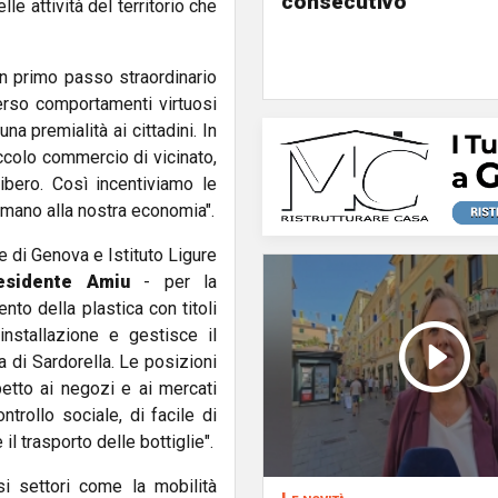
consecutivo
le attività del territorio che
n primo passo straordinario
erso comportamenti virtuosi
a premialità ai cittadini. In
ccolo commercio di vicinato,
libero. Così incentiviamo le
 mano alla nostra economia".
ne di Genova e Istituto Ligure
residente Amiu
- per la
nto della plastica con titoli
installazione e gestisce il
a di Sardorella. Le posizioni
tto ai negozi e ai mercati
ntrollo sociale, di facile di
l trasporto delle bottiglie".
si settori come la mobilità