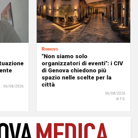
Rinnovo
n
"Non siamo solo
ituazione
organizzatori di eventi": i CIV
dente
di Genova chiedono più
spazio nelle scelte per la
città
06/08/2026
06/08/2026
di F.S.