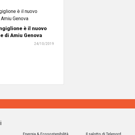
ngiglione è il nuovo
te di Amiu Genova
24/10/2019
i
Energia & Ecosostenibilità
Il salotto di Telenord