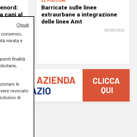
Le posizioni
lenord:
Barricate sulle linee
 cani al
extraurbane a integrazione
 2. La
delle linee Amt
Chiudi
uta,
05/08/2026
uo consenso,
erà su
ità mirata e
05/08/2026
uenti finalità
icitarie,
zionare le
essere revocato
sclusivo di