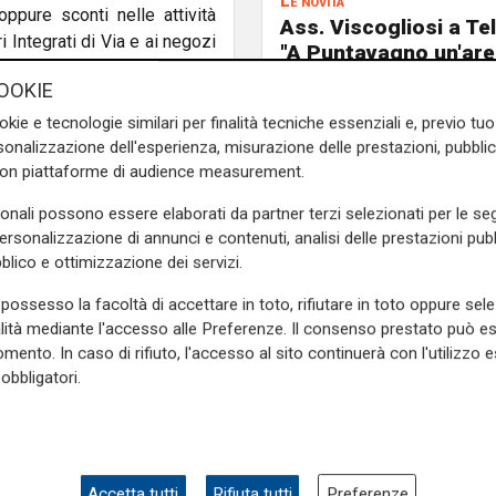
Le novità
oppure sconti nelle attività
Ass. Viscogliosi a Te
 Integrati di Via e ai negozi
"A Puntavagno un'area
una catena della grande
posto di Mondobimbo
OOKIE
pizzeria verrà abbatt
okie e tecnologie similari per finalità tecniche essenziali e, previo t
ampia area si affacc
 premi di maggior rilievo
onalizzazione dell'esperienza, misurazione delle prestazioni, pubblic
skate park"
munale – per i cittadini più
con piattaforme di audience measurement.
 per l’accumulo
sconto da
sonali possono essere elaborati da partner terzi selezionati per le seg
chi pratica il compostaggio
personalizzazione di annunci e contenuti, analisi delle prestazioni pubbl
iuti ingombranti. Un segnale
blico e ottimizzazione dei servizi.
 disperdere questo materiale
possesso la facoltà di accettare in toto, rifiutare in toto oppure sele
alità mediante l'accesso alle Preferenze. Il consenso prestato può 
e sulla Liguria seguiteci sul
mento. In caso di rifiuto, l'accesso al sito continuerà con l'utilizzo e
e
e su
Facebook
.
obbligatori.
Accetta tutti
Rifiuta tutti
Preferenze