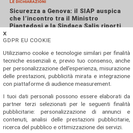
Le dichiarazioni
Sicurezza a Genova: il SIAP auspica
che l’incontro tra il Ministro
Piantedosi e la Sindaca Salis riporti
il tema nell’alveo corretto dei Patti
𝗫
GDPR EU COOKIE
per la
08/08/2026
Utilizziamo cookie e tecnologie similari per finalità
di Redazione
tecniche essenziali e, previo tuo consenso, anche
per personalizzazione dell'esperienza, misurazione
delle prestazioni, pubblicità mirata e integrazione
con piattaforme di audience measurement.
I tuoi dati personali possono essere elaborati da
partner terzi selezionati per le seguenti finalità
pubblicitarie: personalizzazione di annunci e
contenuti, analisi delle prestazioni pubblicitarie,
ricerca del pubblico e ottimizzazione dei servizi.