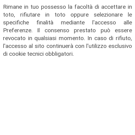
Le temperature
Rimane in tuo possesso la facoltà di accettare in
Genova, caldo torrido: bollino rosso
toto, rifiutare in toto oppure selezionare le
anche lunedì
specifiche finalità mediante l'accesso alle
08/08/2026
Preferenze. Il consenso prestato può essere
di c.b.
revocato in qualsiasi momento. In caso di rifiuto,
l'accesso al sito continuerà con l'utilizzo esclusivo
di cookie tecnici obbligatori.
Il derby