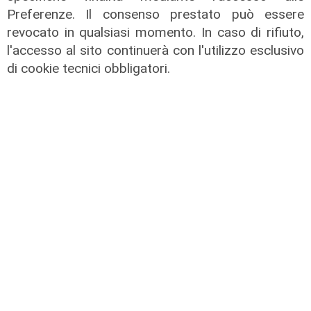
investire poliziotto, pirata della
Preferenze. Il consenso prestato può essere
strada arrestato a Savona
revocato in qualsiasi momento. In caso di rifiuto,
l'accesso al sito continuerà con l'utilizzo esclusivo
05/08/2026
di F.S.
di cookie tecnici obbligatori.
L'operazione
Bici rubate in partenza da Genova