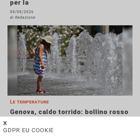
per la
08/08/2026
di Redazione
Le temperature
Genova, caldo torrido: bollino rosso
anche lunedì
𝗫
GDPR EU COOKIE
08/08/2026
di c.b.