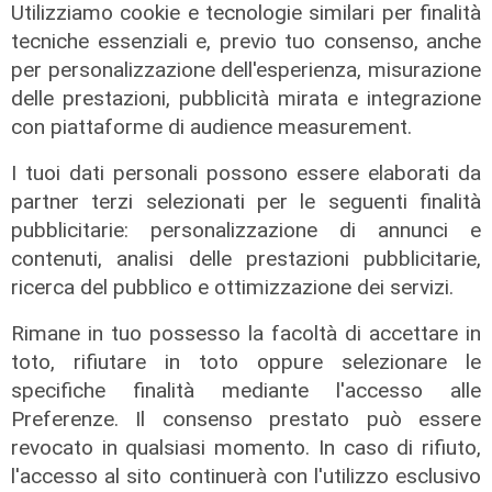
Utilizziamo cookie e tecnologie similari per finalità
tecniche essenziali e, previo tuo consenso, anche
per personalizzazione dell'esperienza, misurazione
delle prestazioni, pubblicità mirata e integrazione
con piattaforme di audience measurement.
I tuoi dati personali possono essere elaborati da
partner terzi selezionati per le seguenti finalità
pubblicitarie: personalizzazione di annunci e
contenuti, analisi delle prestazioni pubblicitarie,
ricerca del pubblico e ottimizzazione dei servizi.
Il derby
Rimane in tuo possesso la facoltà di accettare in
Mignanego: il 28 agosto la partita
toto, rifiutare in toto oppure selezionare le
dell'estate, preti e suore contro
specifiche finalità mediante l'accesso alle
sindaci e parlamentari
Preferenze. Il consenso prestato può essere
revocato in qualsiasi momento. In caso di rifiuto,
08/08/2026
di Redazione
l'accesso al sito continuerà con l'utilizzo esclusivo