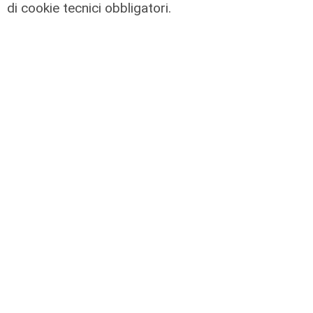
di cookie tecnici obbligatori.
L'approfondimento
Parte dal ghetto la reazione contro