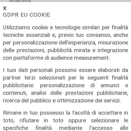
05/08/2026
di F.S.
𝗫
GDPR EU COOKIE
Utilizziamo cookie e tecnologie similari per finalità
tecniche essenziali e, previo tuo consenso, anche
per personalizzazione dell'esperienza, misurazione
delle prestazioni, pubblicità mirata e integrazione
con piattaforme di audience measurement.
I tuoi dati personali possono essere elaborati da
partner terzi selezionati per le seguenti finalità
pubblicitarie: personalizzazione di annunci e
contenuti, analisi delle prestazioni pubblicitarie,
Test in Inghilterra
ricerca del pubblico e ottimizzazione dei servizi.
Il Genoa chiude la tournée inglese
Rimane in tuo possesso la facoltà di accettare in
con una sconfitta: il Bournemouth
toto, rifiutare in toto oppure selezionare le
domina e vince 10-1
specifiche finalità mediante l'accesso alle
04/08/2026