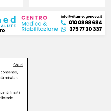
Chiudi
uo consenso,
ità mirata e
uenti finalità
icitarie,