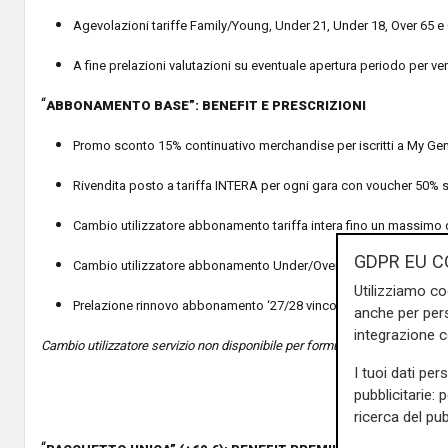
Agevolazioni tariffe Family/Young, Under 21, Under 18, Over 65 e O
A fine prelazioni valutazioni su eventuale apertura periodo per ve
“
ABBONAMENTO BASE”: BENEFIT E PRESCRIZIONI
Promo sconto 15% continuativo merchandise per iscritti a My G
Rivendita posto a tariffa INTERA per ogni gara con voucher 50% s
Cambio utilizzatore abbonamento tariffa intera fino un massimo di
GDPR EU C
Cambio utilizzatore abbonamento Under/Over fino a cinque partit
Utilizziamo co
Prelazione rinnovo abbonamento ‘27/28 vincolata a un minimo di 
anche per pers
integrazione 
Cambio utilizzatore servizio non disponibile per formule Family e Young n
I tuoi dati per
pubblicitarie: 
ricerca del pub