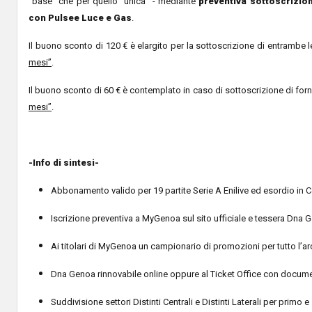
“base” che per quello “unica” - mediante
preventiva sottoscrizione
con Pulsee Luce e Gas
.
Il buono sconto di 120 € è elargito per la sottoscrizione di entrambe l
mesi”
.
Il buono sconto di 60 € è contemplato in caso di sottoscrizione di for
mesi”
.
-Info di sintesi-
Abbonamento valido per 19 partite Serie A Enilive ed esordio in C
Iscrizione preventiva a MyGenoa sul sito ufficiale e tessera Dna G
Ai titolari di MyGenoa un campionario di promozioni per tutto l’ar
Dna Genoa rinnovabile online oppure al Ticket Office con documen
Suddivisione settori Distinti Centrali e Distinti Laterali per primo 