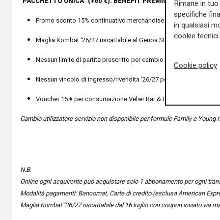
“
PACCHETTO UNICA” (+60 €): BENEFIT PREMIUM E FACILITAZIO
Rimane in tuo 
specifiche fin
Promo sconto 15% continuativo merchandise per iscritti a My G
in qualsiasi mo
cookie tecnici 
Maglia Kombat ‘26/27 riscattabile al Genoa Store di Piazza Banchi 
Nessun limite di partite prescritto per cambio titolarità utilizza
Cookie policy
Nessun vincolo di ingresso/rivendita ‘26/27 per esercizio prelazio
Voucher 15 € per consumazione Velier Bar & Bistrot al Genoa Stor
Cambio utilizzatore servizio non disponibile per formule Family e Young n
N.B.
Online ogni acquirente può acquistare solo 1 abbonamento per ogni tra
Modalità pagamenti: Bancomat, Carte di credito (esclusa American Expre
Maglia Kombat ‘26/27 riscattabile dal 16 luglio con coupon inviato via m