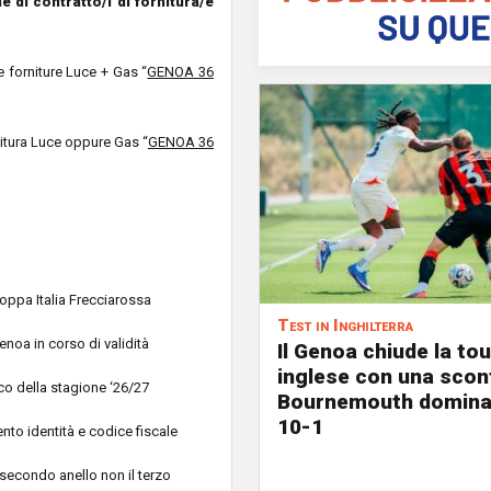
 di contratto/i di fornitura/e
e forniture Luce + Gas “
GENOA 36
nitura Luce oppure Gas “
GENOA 36
oppa Italia Frecciarossa
Test in Inghilterra
enoa in corso di validità
Il Genoa chiude la to
inglese con una sconfi
co della stagione ‘26/27
Bournemouth domina 
10-1
to identità e codice fiscale
e secondo anello non il terzo