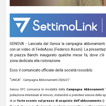
y
V
i
d
GENOVA - Lanciata dal Genoa la campagna abbonamenti 
e
con un video di FedeAsso (Federico Assini). La presentaz
o
di piazza Banchi inaugurato qualche mese fa, dove c'è s
zona dedicata alla ristorazione.
Ecco il comunicato ufficiale della società rossoblù:
“
UNICA” - Campagna Abbonamenti 2026/27
Genoa CFC comunica le modalità della
Campagna Abbonamenti “
prelazione interessati al rinnovo, invitandoli a prendere visione della s
di un
forte sconto sul prezzo di acquisto dell’abbonamento
(-