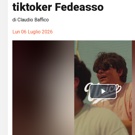
tiktoker Fedeasso
di Claudio Baffico
Lun 06 Luglio 2026
P
l
a