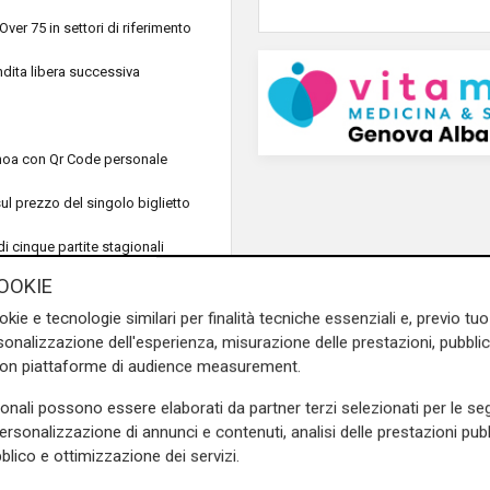
ver 75 in settori di riferimento
ndita libera successiva
enoa con Qr Code personale
ul prezzo del singolo biglietto
 cinque partite stagionali
OOKIE
e per soggetti pari categoria
okie e tecnologie similari per finalità tecniche essenziali e, previo t
12 ingressi/rivendite posto
onalizzazione dell'esperienza, misurazione delle prestazioni, pubblic
con piattaforme di audience measurement.
el computo tariffario
sonali possono essere elaborati da partner terzi selezionati per le seg
personalizzazione di annunci e contenuti, analisi delle prestazioni pubbl
blico e ottimizzazione dei servizi.