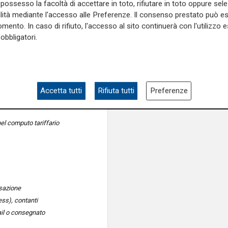
NI
possesso la facoltà di accettare in toto, rifiutare in toto oppure sele
alità mediante l'accesso alle Preferenze. Il consenso prestato può 
enoa con Qr Code personale
mento. In caso di rifiuto, l'accesso al sito continuerà con l'utilizzo e
obbligatori.
a partire dal 16 luglio
tore abbonamento ‘26/27
ni per la stagione ‘27/28
Accetta tutti
Rifiuta tutti
Preferenze
e Piazza Banchi dal 16 luglio
el computo tariffario
nsazione
ss), contanti
ail o consegnato