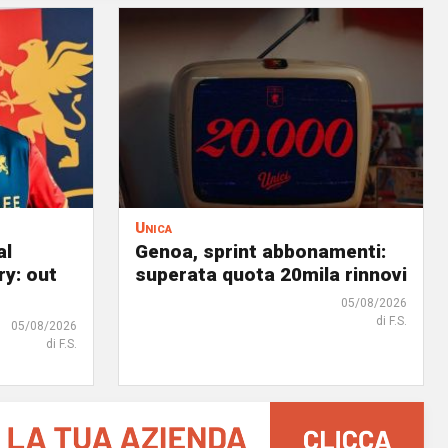
Unica
al
Genoa, sprint abbonamenti:
ry: out
superata quota 20mila rinnovi
05/08/2026
di F.S.
05/08/2026
di F.S.