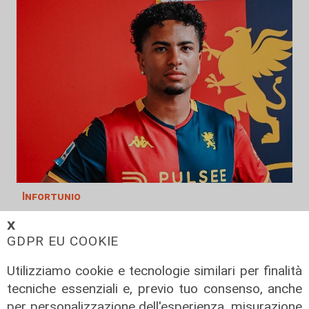
Infortunio
Tegola Genoa, botta al ginocchio
𝗫
per Meichtry: out fino a fine agosto
GDPR EU COOKIE
05/08/2026
Utilizziamo cookie e tecnologie similari per finalità
di F.S.
tecniche essenziali e, previo tuo consenso, anche
per personalizzazione dell'esperienza, misurazione